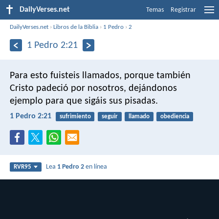
DailyVerses.net
Temas
Registrar
DailyVerses.net
›
Libros de la Biblia
›
1 Pedro
›
2
1 Pedro 2:21
Para esto fuisteis llamados, porque también
Cristo padeció por nosotros, dejándonos
ejemplo para que sigáis sus pisadas.
1 Pedro 2:21
sufrimiento
seguir
llamado
obediencia
Lea
1 Pedro 2
en línea
RVR95