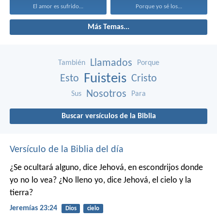
El amor es sufrido...
Porque yo sé los...
Más Temas...
Llamados
También
Porque
Fuisteis
Esto
Cristo
Nosotros
Sus
Para
Buscar versículos de la Biblia
Versículo de la Biblia del día
¿Se ocultará alguno,
dice Jehová,
en escondrijos donde
yo no lo vea?
¿No lleno yo,
dice Jehová,
el cielo y la
tierra?
Jeremías 23:24
Dios
cielo