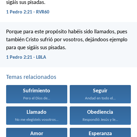
sigáis sus pisadas.
1 Pedro 2:21 - RVR60
Porque para este propósito habéis sido llamados, pues
también Cristo sufrió por vosotros, dejándoos ejemplo
para que sigáis sus pisadas.
1 Pedro 2:21 - LBLA
Temas relacionados
Sufrimiento
Seguir
Pero el Dios de...
Andad en todo el...
Llamado
Obediencia
No me elegisteis vosotros...
Respondió Jesús y le...
Amor
Esperanza