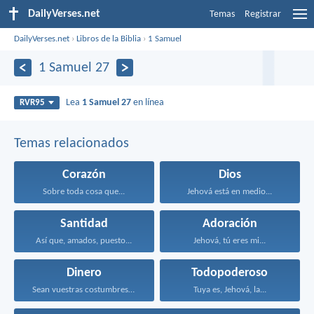
DailyVerses.net
Temas
Registrar
DailyVerses.net
›
Libros de la Biblia
›
1 Samuel
1 Samuel 27
Lea
1 Samuel 27
en línea
RVR95
Temas relacionados
Corazón
Dios
Sobre toda cosa que...
Jehová está en medio...
Santidad
Adoración
Así que, amados, puesto...
Jehová, tú eres mi...
Dinero
Todopoderoso
Sean vuestras costumbres sin...
Tuya es, Jehová, la...