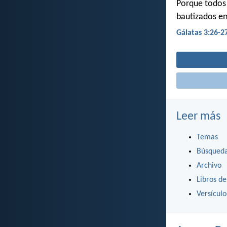
Porque todos s
bautizados en 
Gálatas 3:26-2
Leer más
Temas
Búsqued
Archivo
Libros de
Versícul