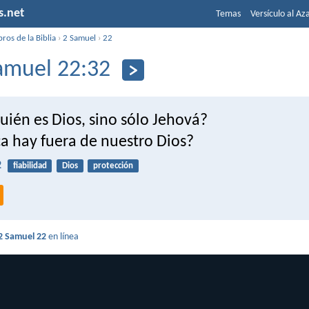
s.net
Temas
Versículo al Az
bros de la Biblia
›
2 Samuel
›
22
amuel 22:32
uién es Dios, sino sólo Jehová?
ca hay fuera de nuestro Dios?
2
fiabilidad
Dios
protección
2 Samuel 22
en línea