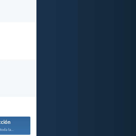
cción
toda la...