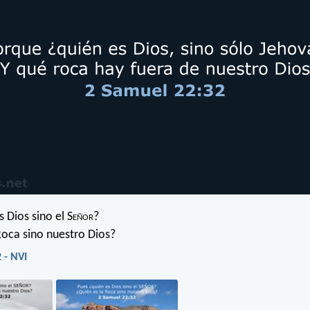
 Dios sino el S
eñor
?
Roca sino nuestro Dios?
 - NVI