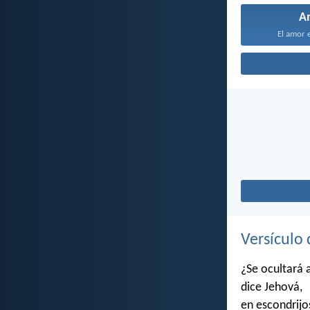
A
El amor e
Versículo 
¿Se ocultará 
dice Jehová,
en escondrijo