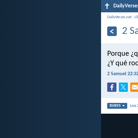
DailyVerse
DailyVerses.net
›
Li
2 S
Porque ¿q
¿Y qué ro
2 Samuel 22:3
Lea
RVR95