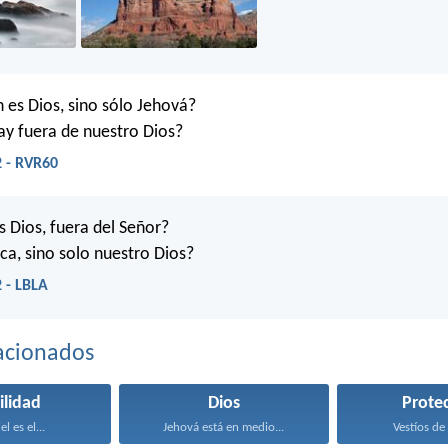
 es Dios, sino sólo Jehová?
ay fuera de nuestro Dios?
2 - RVR60
s Dios, fuera del Señor?
oca, sino solo nuestro Dios?
 - LBLA
acionados
ilidad
Dios
Prote
el es el...
Jehová está en medio...
Vestíos de 