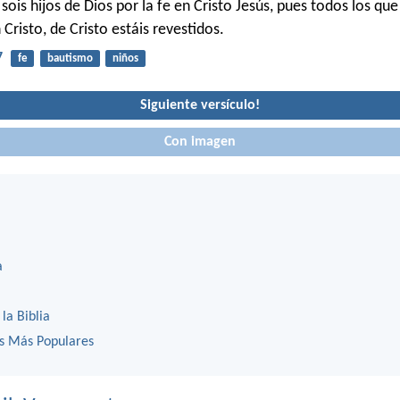
ois hijos de Dios por la fe en Cristo Jesús, pues todos los que
Cristo, de Cristo estáis revestidos.
7
fe
bautismo
niños
Siguiente versículo!
Con imagen
a
 la Biblia
os Más Populares