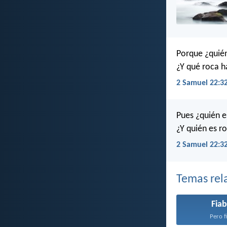
Porque ¿quién
¿Y qué roca h
2 Samuel 22:3
Pues ¿quién e
¿Y quién es r
2 Samuel 22:32
Temas rel
Fiab
Pero fi