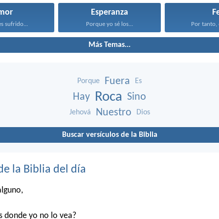
mor
Esperanza
F
s sufrido...
Porque yo sé los...
Por tanto, 
Más Temas...
Fuera
Porque
Es
Roca
Hay
Sino
Nuestro
Jehová
Dios
Buscar versículos de la Biblia
de la Biblia del día
alguno,
s donde yo no lo vea?