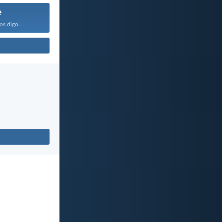
e
os digo...