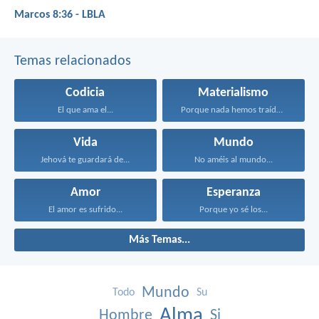
Marcos 8:36 - LBLA
Temas relacionados
Codicia
Materialismo
El que ama el...
Porque nada hemos traído...
Vida
Mundo
Jehová te guardará de...
No améis al mundo...
Amor
Esperanza
El amor es sufrido...
Porque yo sé los...
Más Temas...
Mundo
Todo
Su
Alma
Hombre
Si