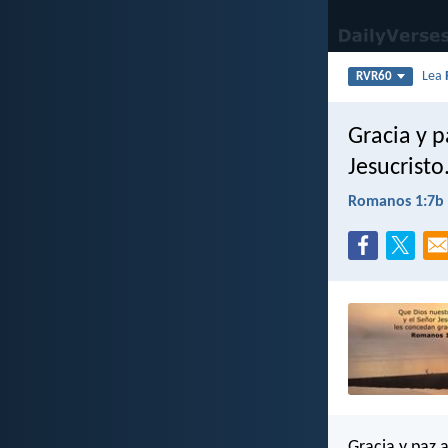
Lea
RVR60
Gracia y p
Jesucristo
Romanos 1:7b
Gracia y paz 