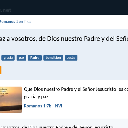
Romanos 1
en línea
az a vosotros, de Dios nuestro Padre y del Señ
.
gracia
paz
Padre
bendición
Jesús
Que Dios nuestro Padre y el Señor Jesucristo les 
gracia y paz.
Romanos 1:7b - NVI
a vosotros, de Dios nuestro Padre y del Señor Jesucristo.