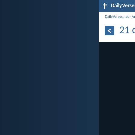
DailyVerse
DailyVerses.net
›
A
21 