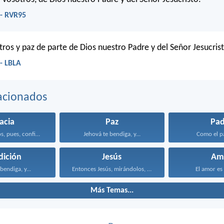
- RVR95
tros y paz de parte de Dios nuestro Padre y del Señor Jesucris
- LBLA
acionados
acia
Paz
Pad
Acerquémonos, pues, confiadamente al...
Jehová te bendiga, y...
Como el pa
dición
Jesús
Am
bendiga, y...
Entonces Jesús, mirándolos, dijo...
El amor es 
Más Temas...