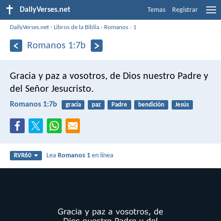
DailyVerses.net
Temas
Registrar
DailyVerses.net
›
Libros de la Biblia
›
Romanos
›
1
Romanos 1:7b
Gracia y paz a vosotros, de Dios nuestro Padre y
del Señor Jesucristo.
Romanos 1:7b
gracia
paz
Padre
bendición
Jesús
Lea
Romanos 1
en línea
RVR60