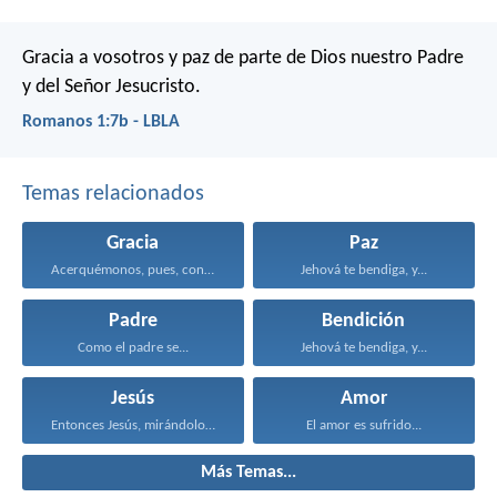
Gracia a vosotros y paz de parte de Dios nuestro Padre
y del Señor Jesucristo.
Romanos 1:7b - LBLA
Temas relacionados
Gracia
Paz
Acerquémonos, pues, confiadamente al...
Jehová te bendiga, y...
Padre
Bendición
Como el padre se...
Jehová te bendiga, y...
Jesús
Amor
Entonces Jesús, mirándolos, dijo...
El amor es sufrido...
Más Temas...