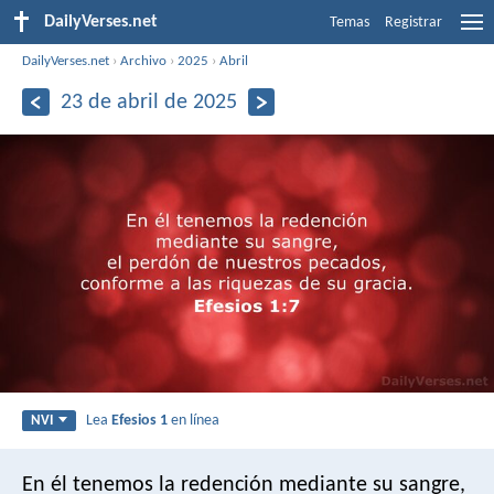
DailyVerses.net
Temas
Registrar
DailyVerses.net
›
Archivo
›
2025
›
Abril
23 de abril de 2025
Lea
Efesios 1
en línea
NVI
En él tenemos la redención mediante su sangre,