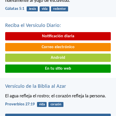
nuevamente al yugo de esclavitud.
Gálatas 5:1
Jesús
vida
redentor
Reciba el Versículo Diario:
Notificación diaria
Correo electrónico
Android
En tu sitio web
Versículo de la Biblia al Azar
El agua refleja el rostro;
el corazón refleja la persona.
Proverbios 27:19
vida
corazón