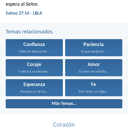
espera al Señor.
Salmo 27:14 - LBLA
Temas relacionados
Confianza
Paciencia
Fíate de Jehová de...
El que tarda en...
Coraje
Amor
Y Jehová va delante...
El amor es sufrido...
Esperanza
Fe
Porque yo sé los...
Por tanto, os digo...
Más Temas...
Corazón