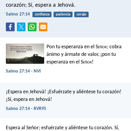
corazón;
Sí, espera a Jehová.
Salmo 27:14
confianza
paciencia
coraje
Pon tu esperanza en el S
eñor
;
cobra
ánimo y ármate de valor,
¡pon tu
esperanza en el S
eñor
!
Salmo 27:14 - NVI
¡Espera en Jehová!
¡Esfuérzate y aliéntese tu corazón!
¡Sí, espera en Jehová!
Salmo 27:14 - RVR95
Espera al Señor;
esfuérzate y aliéntese tu corazón.
Sí,