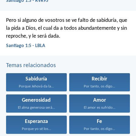
Santiago 1:5 - RVR95
Pero si alguno de vosotros se ve falto de sabiduría, que
la pida a Dios, el cual da a todos abundantemente y sin
reproche, y le será dada.
Santiago 1:5 - LBLA
Temas relacionados
Sabiduría
Recibir
Porque Jehová da la...
Por tanto, os digo...
Generosidad
Amor
El alma generosa será...
El amor es sufrido...
Esperanza
Fe
Porque yo sé los...
Por tanto, os digo...