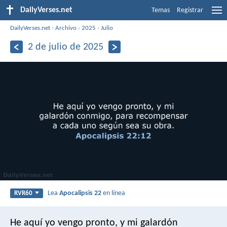
DailyVerses.net
Temas
Registrar
DailyVerses.net
›
Archivo
›
2025
›
Julio
2 de julio de 2025
Lea
Apocalipsis 22
en línea
RVR60
He aquí yo vengo pronto, y mi galardón