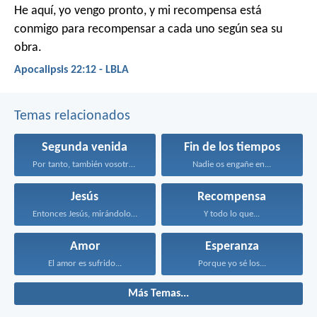
He aquí, yo vengo pronto, y mi recompensa está
conmigo para recompensar a cada uno según sea su
obra.
Apocalipsis 22:12 - LBLA
Temas relacionados
Segunda venida
Fin de los tiempos
Por tanto, también vosotros...
Nadie os engañe en...
Jesús
Recompensa
Entonces Jesús, mirándolos, dijo...
Y todo lo que...
Amor
Esperanza
El amor es sufrido...
Porque yo sé los...
Más Temas...