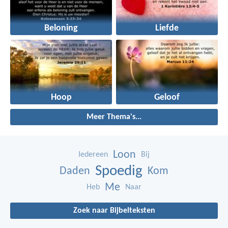
Beloning
Liefde
Hoop
Geloof
Meer Thema's...
Loon
Iedereen
Bij
Spoedig
Daden
Kom
Me
Heb
Naar
Zoek naar Bijbelteksten