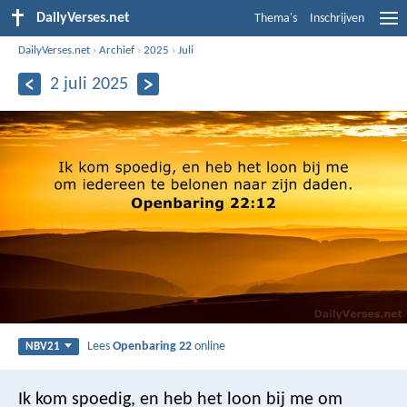
DailyVerses.net
Thema's
Inschrijven
DailyVerses.net
›
Archief
›
2025
›
Juli
2 juli 2025
Lees
Openbaring 22
online
NBV21
Ik kom spoedig, en heb het loon bij me om