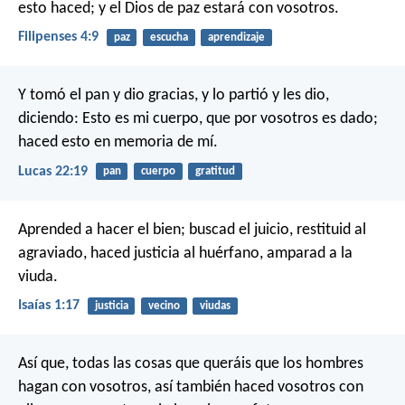
esto haced; y el Dios de paz estará con vosotros.
Filipenses 4:9
paz
escucha
aprendizaje
Y tomó el pan y dio gracias, y lo partió y les dio,
diciendo: Esto es mi cuerpo, que por vosotros es dado;
haced esto en memoria de mí.
Lucas 22:19
pan
cuerpo
gratitud
Aprended a hacer el bien;
buscad el juicio, restituid al
agraviado,
haced justicia al huérfano, amparad a la
viuda.
Isaías 1:17
justicia
vecino
viudas
Así que, todas las cosas que queráis que los hombres
hagan con vosotros, así también haced vosotros con