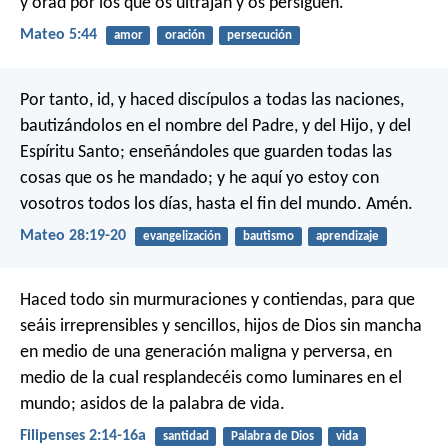
y orad por los que os ultrajan y os persiguen.
Mateo 5:44
amor
oración
persecución
Por tanto, id, y haced discípulos a todas las naciones,
bautizándolos en el nombre del Padre, y del Hijo, y del
Espíritu Santo; enseñándoles que guarden todas las
cosas que os he mandado; y he aquí yo estoy con
vosotros todos los días, hasta el fin del mundo. Amén.
Mateo 28:19-20
evangelización
bautismo
aprendizaje
Haced todo sin murmuraciones y contiendas, para que
seáis irreprensibles y sencillos, hijos de Dios sin mancha
en medio de una generación maligna y perversa, en
medio de la cual resplandecéis como luminares en el
mundo; asidos de la palabra de vida.
Filipenses 2:14-16a
santidad
Palabra de Dios
vida