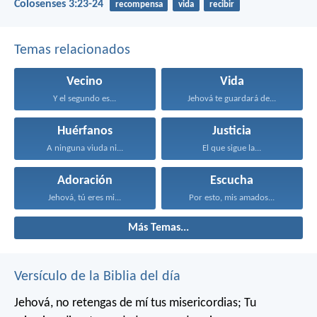
Colosenses 3:23-24
recompensa
vida
recibir
Temas relacionados
Vecino
Vida
Y el segundo es...
Jehová te guardará de...
Huérfanos
Justicia
A ninguna viuda ni...
El que sigue la...
Adoración
Escucha
Jehová, tú eres mi...
Por esto, mis amados...
Más Temas...
Versículo de la Biblia del día
Jehová, no retengas de mí tus misericordias;
Tu