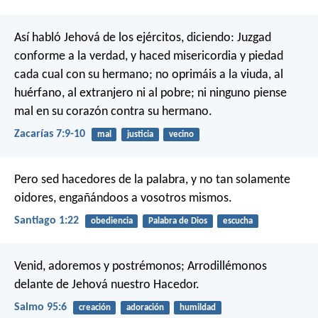
Así habló Jehová de los ejércitos, diciendo: Juzgad
conforme a la verdad, y haced misericordia y piedad
cada cual con su hermano; no oprimáis a la viuda, al
huérfano, al extranjero ni al pobre; ni ninguno piense
mal en su corazón contra su hermano.
Zacarías 7:9-10
mal
justicia
vecino
Pero sed hacedores de la palabra, y no tan solamente
oidores, engañándoos a vosotros mismos.
Santiago 1:22
obediencia
Palabra de Dios
escucha
Venid, adoremos y postrémonos;
Arrodillémonos
delante de Jehová nuestro Hacedor.
Salmo 95:6
creación
adoración
humildad