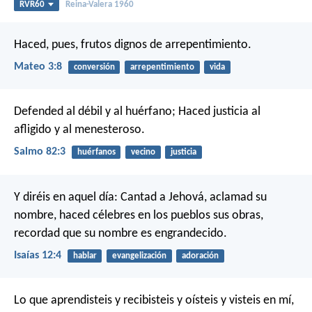
RVR60
Reina-Valera 1960
Haced, pues, frutos dignos de arrepentimiento.
Mateo 3:8
conversión
arrepentimiento
vida
Defended al débil y al huérfano;
Haced justicia al
afligido y al menesteroso.
Salmo 82:3
huérfanos
vecino
justicia
Y diréis en aquel día:
Cantad a Jehová, aclamad su
nombre,
haced célebres en los pueblos sus obras,
recordad que su nombre es engrandecido.
Isaías 12:4
hablar
evangelización
adoración
Lo que aprendisteis y recibisteis y oísteis y visteis en mí,