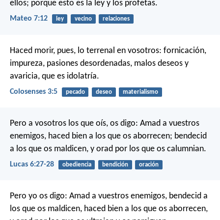
ellos; porque esto es la ley y los profetas.
Mateo 7:12
ley
vecino
relaciones
Haced morir, pues, lo terrenal en vosotros: fornicación,
impureza, pasiones desordenadas, malos deseos y
avaricia, que es idolatría.
Colosenses 3:5
pecado
deseo
materialismo
Pero a vosotros los que oís, os digo: Amad a vuestros
enemigos, haced bien a los que os aborrecen; bendecid
a los que os maldicen, y orad por los que os calumnian.
Lucas 6:27-28
obediencia
bendición
oración
Pero yo os digo: Amad a vuestros enemigos, bendecid a
los que os maldicen, haced bien a los que os aborrecen,