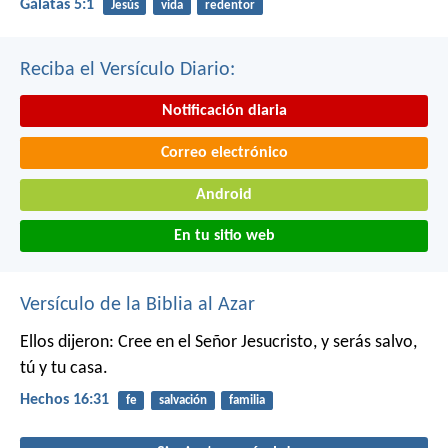
Gálatas 5:1
Jesús
vida
redentor
Reciba el Versículo Diario:
Notificación diaria
Correo electrónico
Android
En tu sitio web
Versículo de la Biblia al Azar
Ellos dijeron: Cree en el Señor Jesucristo, y serás salvo,
tú y tu casa.
Hechos 16:31
fe
salvación
familia