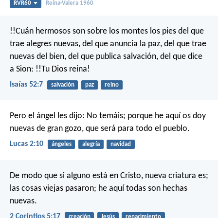
RVR60
Reina-Valera 1960
!!Cuán hermosos son sobre los montes
los pies del que
trae alegres nuevas,
del que anuncia la paz,
del que trae
nuevas del bien,
del que publica salvación,
del que dice
a Sion: !!Tu Dios reina!
Isaías 52:7
salvación
paz
reino
Pero el ángel les dijo: No temáis; porque he aquí os doy
nuevas de gran gozo, que será para todo el pueblo.
Lucas 2:10
ángeles
alegría
navidad
De modo que si alguno está en Cristo, nueva criatura es;
las cosas viejas pasaron; he aquí todas son hechas
nuevas.
2 Corintios 5:17
creación
Jesús
renacimiento