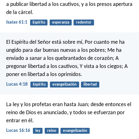
a publicar libertad a los cautivos,
y a los presos apertura
de la cárcel.
Isaías 61:1
Espíritu
esperanza
redentor
El Espíritu del Señor está sobre mí,
Por cuanto me ha
ungido para dar buenas nuevas a los pobres;
Me ha
enviado a sanar a los quebrantados de corazón;
A
pregonar libertad a los cautivos,
Y vista a los ciegos;
A
poner en libertad a los oprimidos.
Lucas 4:18
Espíritu
evangelización
libertad
La ley y los profetas eran hasta Juan; desde entonces el
reino de Dios es anunciado, y todos se esfuerzan por
entrar en él.
Lucas 16:16
ley
reino
evangelización