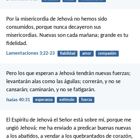
Por la misericordia de Jehová no hemos sido
consumidos,
porque nunca decayeron sus
misericordias.
Nuevas son cada mañana; grande es tu
fidelidad.
Lamentaciones 3:22-23
fiabilidad
amor
compasión
Pero los que esperan a Jehová
tendrán nuevas fuerzas;
levantarán alas como las águilas;
correrán, y no se
cansarán;
caminarán, y no se fatigarán.
Isaías 40:31
esperanza
estímulo
fuerza
El Espíritu de Jehová el Señor está sobre mí,
porque me
ungió Jehová;
me ha enviado a predicar buenas nuevas
a los abatidos,
a vendar a los quebrantados de corazón,