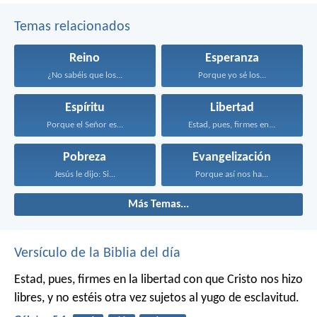
Temas relacionados
Reino
Esperanza
¿No sabéis que los...
Porque yo sé los...
Espíritu
Libertad
Porque el Señor es...
Estad, pues, firmes en...
Pobreza
Evangelización
Jesús le dijo: Si...
Porque así nos ha...
Más Temas...
Versículo de la Biblia del día
Estad, pues, firmes en la libertad con que Cristo nos hizo
libres, y no estéis otra vez sujetos al yugo de esclavitud.