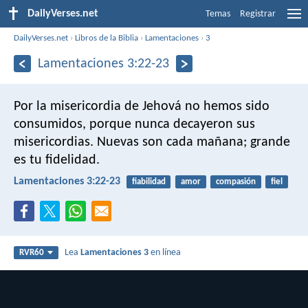
DailyVerses.net
Temas
Registrar
DailyVerses.net
›
Libros de la Biblia
›
Lamentaciones
›
3
Lamentaciones 3:22-23
Por la misericordia de Jehová no hemos sido
consumidos,
porque nunca decayeron sus
misericordias.
Nuevas son cada mañana; grande
es tu fidelidad.
Lamentaciones 3:22-23
fiabilidad
amor
compasión
fiel
Lea
Lamentaciones 3
en línea
RVR60