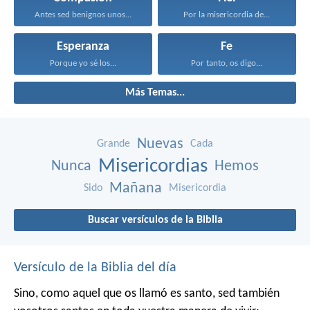
Antes sed benignos unos...
Por la misericordia de...
Esperanza
Fe
Porque yo sé los...
Por tanto, os digo...
Más Temas...
Nuevas
Grande
Cada
Misericordias
Nunca
Hemos
Mañana
Sido
Misericordia
Buscar versículos de la Biblia
Versículo de la Biblia del día
Sino, como aquel que os llamó es santo, sed también