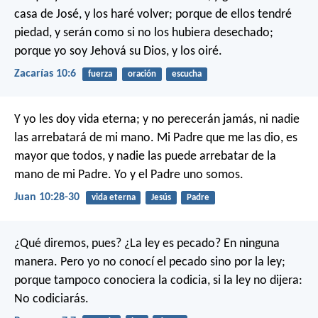
casa de José,
y los haré volver;
porque de ellos tendré
piedad,
y serán como si no los hubiera desechado;
porque yo soy Jehová su Dios,
y los oiré.
Zacarías 10:6
fuerza
oración
escucha
Y yo les doy vida eterna; y no perecerán jamás, ni nadie
las arrebatará de mi mano. Mi Padre que me las dio, es
mayor que todos, y nadie las puede arrebatar de la
mano de mi Padre. Yo y el Padre uno somos.
Juan 10:28-30
vida eterna
Jesús
Padre
¿Qué diremos, pues? ¿La ley es pecado? En ninguna
manera. Pero yo no conocí el pecado sino por la ley;
porque tampoco conociera la codicia, si la ley no dijera:
No codiciarás.