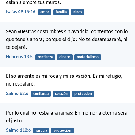
están siempre tus muros.
Isaías 49:15-16
amor
familia
niños
Sean vuestras costumbres sin avaricia, contentos con lo
que tenéis ahora; porque él dijo: No te desampararé, ni
te dejaré.
Hebreos 13:5
confianza
dinero
materialismo
El solamente es mi roca y mi salvación.
Es mi refugio,
no resbalaré.
Salmo 62:6
confianza
corazón
protección
Por lo cual no resbalará jamás;
En memoria eterna será
el justo.
Salmo 112:6
justicia
protección