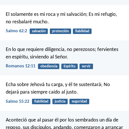
El solamente es mi roca y mi salvación;
Es mi refugio,
no resbalaré mucho.
Salmo 62:2
salvación
protección
fiabilidad
En lo que requiere diligencia, no perezosos; fervientes
en espíritu, sirviendo al Señor.
Romanos 12:11
obediencia
Espíritu
servir
Echa sobre Jehová tu carga,
y él te sustentará;
No
dejará para siempre caído al justo.
Salmo 55:22
fiabilidad
justicia
seguridad
Aconteció que al pasar él por los sembrados un día de
reposo, sus discípulos, andando, comenzaron a arrancar