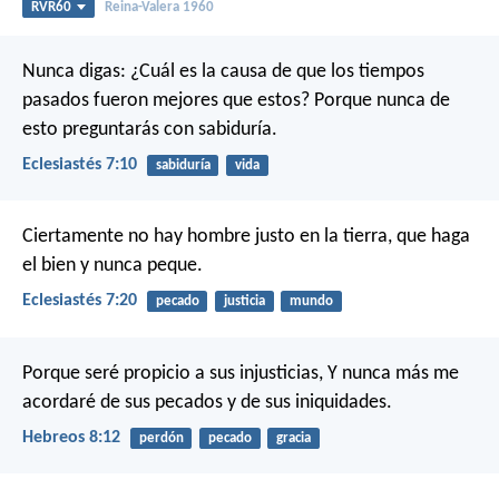
RVR60
Reina-Valera 1960
Nunca digas: ¿Cuál es la causa de que los tiempos
pasados fueron mejores que estos? Porque nunca de
esto preguntarás con sabiduría.
Eclesiastés 7:10
sabiduría
vida
Ciertamente no hay hombre justo en la tierra, que haga
el bien y nunca peque.
Eclesiastés 7:20
pecado
justicia
mundo
Porque seré propicio a sus injusticias,
Y nunca más me
acordaré de sus pecados y de sus iniquidades.
Hebreos 8:12
perdón
pecado
gracia