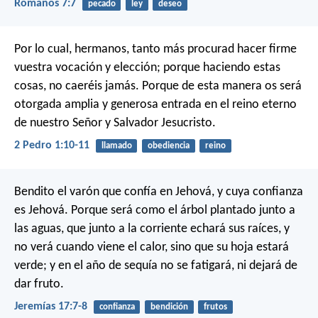
Romanos 7:7
pecado
ley
deseo
Por lo cual, hermanos, tanto más procurad hacer firme
vuestra vocación y elección; porque haciendo estas
cosas, no caeréis jamás. Porque de esta manera os será
otorgada amplia y generosa entrada en el reino eterno
de nuestro Señor y Salvador Jesucristo.
2 Pedro 1:10-11
llamado
obediencia
reino
Bendito el varón que confía en Jehová,
y cuya confianza
es Jehová.
Porque será como el árbol plantado junto a
las aguas,
que junto a la corriente echará sus raíces,
y
no verá cuando viene el calor,
sino que su hoja estará
verde;
y en el año de sequía no se fatigará,
ni dejará de
dar fruto.
Jeremías 17:7-8
confianza
bendición
frutos