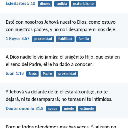
Eclesiastés 5:10
dinero
codicia
materialismo
Esté con nosotros Jehová nuestro Dios, como estuvo
con nuestros padres, y no nos desampare ni nos deje.
1 Reyes 8:57
proximidad
fiabilidad
familia
A Dios nadie le vio jamás; el unigénito Hijo, que está en
el seno del Padre, él le ha dado a conocer.
Juan 1:18
Jesús
Padre
proximidad
Y Jehová va delante de ti; él estará contigo, no te
dejará, ni te desamparará; no temas ni te intimides.
Deuteronomio 31:8
seguir
miedo
estímulo
Porque todos ofendemos muchas veces. Si alguno no