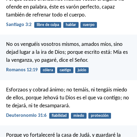
ofende en palabra, éste es varón perfecto, capaz
también de refrenar todo el cuerpo.
Santiago 3:2
libre de culpa
hablar
cuerpo
No os venguéis vosotros mismos, amados míos, sino
dejad lugar a la ira de Dios; porque escrito está: Mía es
la venganza, yo pagaré, dice el Señor.
Romanos 12:19
cólera
castigo
juicio
Esforzaos y cobrad ánimo; no temáis, ni tengáis miedo
de ellos, porque Jehová tu Dios es el que va contigo; no
te dejará, ni te desamparará.
Deuteronomio 31:6
fiabilidad
miedo
protección
Porque yo fortaleceré la casa de Judá,
y guardaré la