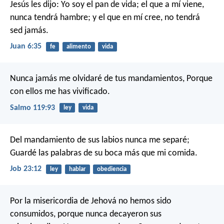
Jesús les dijo: Yo soy el pan de vida; el que a mí viene,
nunca tendrá hambre; y el que en mí cree, no tendrá
sed jamás.
Juan 6:35
fe
alimento
vida
Nunca jamás me olvidaré de tus mandamientos,
Porque
con ellos me has vivificado.
Salmo 119:93
ley
vida
Del mandamiento de sus labios nunca me separé;
Guardé las palabras de su boca más que mi comida.
Job 23:12
ley
hablar
obediencia
Por la misericordia de Jehová no hemos sido
consumidos,
porque nunca decayeron sus