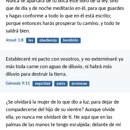
Nunca se apartará de tu boca este libro de la ley, sino
que de día y de noche meditarás en él, para que guardes
y hagas conforme a todo lo que en él está escrito;
porque entonces harás prosperar tu camino, y todo te
saldrá bien.
Josué 1:8
ley
obediencia
bendición
Estableceré mi pacto con vosotros, y no exterminaré ya
más toda carne con aguas de diluvio, ni habrá más
diluvio para destruir la tierra.
Génesis 9:11
seguridad
pacto
promesas
¿Se olvidará la mujer de lo que dio a luz,
para dejar de
compadecerse del hijo de su vientre?
Aunque olvide
ella, yo nunca me olvidaré de ti.
He aquí que en las
palmas de las manos te tengo esculpida;
delante de mí