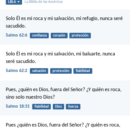
LBLA
La Biblia de las Américas
Solo Él es mi roca y mi salvación,
mi refugio, nunca seré
sacudido.
Salmo 62:6
confianza
corazón
protección
Solo Él es mi roca y mi salvación,
mi baluarte, nunca
seré sacudido.
Salmo 62:2
salvación
protección
fiabilidad
Pues, ¿quién es Dios, fuera del Señor?
¿Y quién es roca,
sino solo nuestro Dios?
Salmo 18:31
fiabilidad
Dios
fuerza
Pues ¿quién es Dios, fuera del Señor?
¿Y quién es roca,