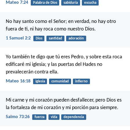
Mateo 7:24
Palabra de Dios
sabiduría
escucha
No hay santo como el Señor;
en verdad, no hay otro
fuera de ti,
ni hay roca como nuestro Dios.
1 Samuel 2:2
Dios
santidad
adoración
Yo también te digo que tú eres Pedro, y sobre esta roca
edificaré mi iglesia; y las puertas del Hades no
prevalecerán contra ella.
Mateo 16:18
iglesia
comunidad
infierno
Mi carne y mi corazón pueden desfallecer,
pero Dios es
la fortaleza de mi corazón y mi porción para siempre.
Salmo 73:26
fuerza
vida
dependencia