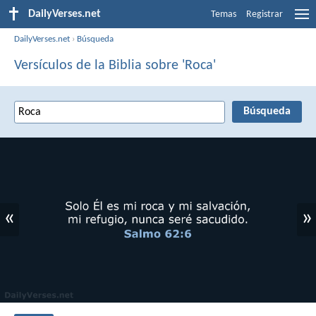
DailyVerses.net
Temas
Registrar
DailyVerses.net
›
Búsqueda
Versículos de la Biblia sobre 'Roca'
«
»