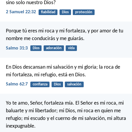
sino solo nuestro Dios?
2 Samuel 22:32
fiabilidad
Dios
protección
Porque tú eres mi roca y mi fortaleza,
y por amor de tu
nombre me conducirás y me guiarás.
Salmo 31:3
Dios
adoración
vida
En Dios descansan mi salvación y mi gloria;
la roca de
mi fortaleza, mi refugio, está en Dios.
Salmo 62:7
confianza
Dios
salvación
Yo te amo, Señor, fortaleza mía.
El Señor es mi roca, mi
baluarte y mi libertador;
mi Dios, mi roca en quien me
refugio;
mi escudo y el cuerno de mi salvación, mi altura
inexpugnable.