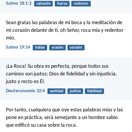
Salmo 18:1-2
salvación
fuerza
redentor
Sean gratas las palabras de mi boca y la meditación de
mi corazón delante de ti,
oh Señor, roca mía y redentor
mío.
Salmo 19:14
hablar
oración
corazón
¡La Roca! Su obra es perfecta,
porque todos sus
caminos son justos;
Dios de fidelidad y sin injusticia,
justo y recto es Él.
Deuteronomio 32:4
santidad
justicia
fiabilidad
Por tanto, cualquiera que oye estas palabras mías y las
pone en práctica, será semejante a un hombre sabio
que edificó su casa sobre la roca.