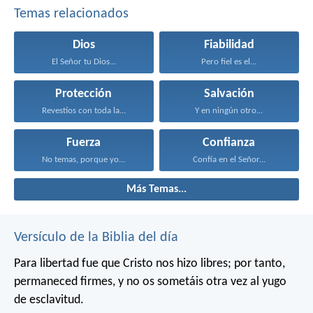
Temas relacionados
Dios
Fiabilidad
El Señor tu Dios...
Pero fiel es el...
Protección
Salvación
Revestíos con toda la...
Y en ningún otro...
Fuerza
Confianza
No temas, porque yo...
Confía en el Señor...
Más Temas...
Versículo de la Biblia del día
Para libertad fue que Cristo nos hizo libres; por tanto,
permaneced firmes, y no os sometáis otra vez al yugo
de esclavitud.