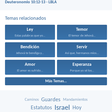
Deuteronomio 10:12-13 - LBLA
Temas relacionados
Ley
Temor
Estas palabras que yo...
El temor de Jehová...
Bendición
Servir
Jehová te bendiga y...
Así que, hermanos míos...
Amor
Esperanza
El amor es sufrido...
Porque yo sé los...
Más Temas...
Guardes
Caminos
Mandamientos
Israel
Estatutos
Hoy