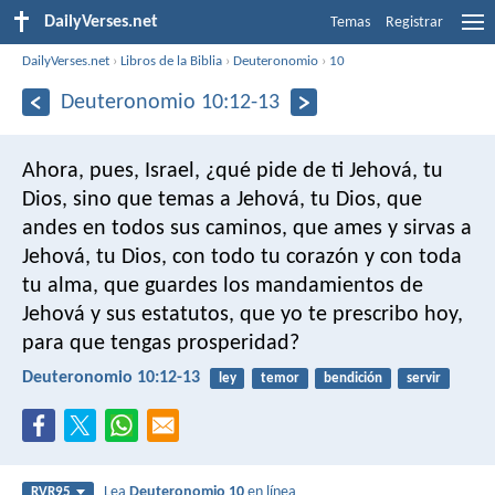
DailyVerses.net
Temas
Registrar
DailyVerses.net
›
Libros de la Biblia
›
Deuteronomio
›
10
Deuteronomio 10:12-13
Ahora, pues, Israel, ¿qué pide de ti Jehová, tu
Dios, sino que temas a Jehová, tu Dios, que
andes en todos sus caminos, que ames y sirvas a
Jehová, tu Dios, con todo tu corazón y con toda
tu alma, que guardes los mandamientos de
Jehová y sus estatutos, que yo te prescribo hoy,
para que tengas prosperidad?
Deuteronomio 10:12-13
ley
temor
bendición
servir
Lea
Deuteronomio 10
en línea
RVR95