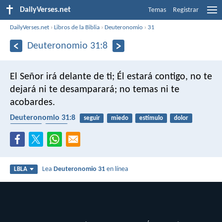
DailyVerses.net
Temas
Registrar
DailyVerses.net
›
Libros de la Biblia
›
Deuteronomio
›
31
Deuteronomio 31:8
El Señor irá delante de ti; Él estará contigo, no te
dejará ni te desamparará; no temas ni te
acobardes.
Deuteronomio 31:8
seguir
miedo
estímulo
dolor
fiabilidad
pacto
Lea
Deuteronomio 31
en línea
LBLA