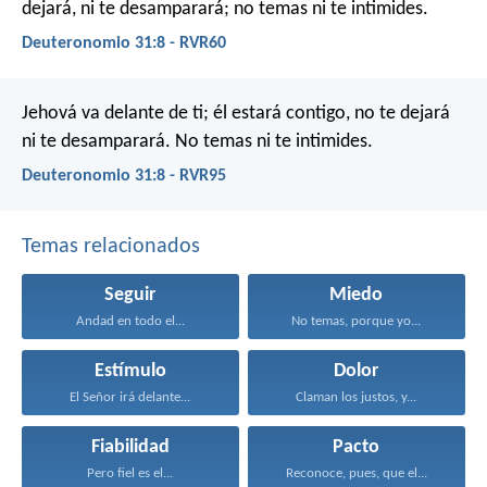
dejará, ni te desamparará; no temas ni te intimides.
Deuteronomio 31:8 - RVR60
Jehová va delante de ti; él estará contigo, no te dejará
ni te desamparará. No temas ni te intimides.
Deuteronomio 31:8 - RVR95
Temas relacionados
Seguir
Miedo
Andad en todo el...
No temas, porque yo...
Estímulo
Dolor
El Señor irá delante...
Claman los justos, y...
Fiabilidad
Pacto
Pero fiel es el...
Reconoce, pues, que el...