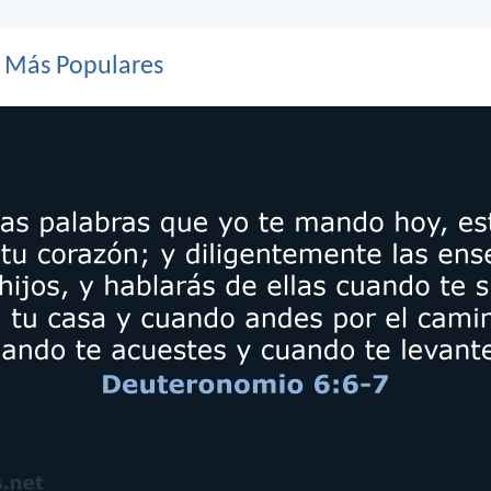
s Más Populares