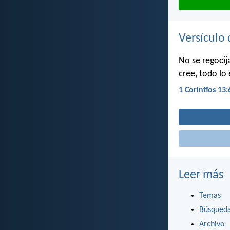
Versículo 
No se regocija
cree, todo lo
1 Corintios 13:
Leer más
Temas
Búsqued
Archivo