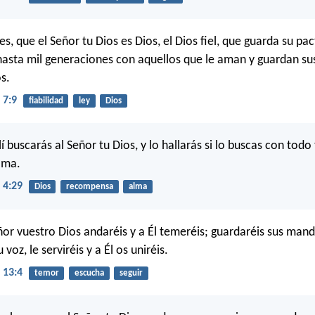
, que el Señor tu Dios es Dios, el Dios fiel, que guarda su pac
hasta mil generaciones con aquellos que le aman y guardan su
s.
 7:9
fiabilidad
ley
Dios
í buscarás al Señor tu Dios, y lo hallarás si lo buscas con todo
lma.
 4:29
Dios
recompensa
alma
ñor vuestro Dios andaréis y a Él temeréis; guardaréis sus man
voz, le serviréis y a Él os uniréis.
 13:4
temor
escucha
seguir