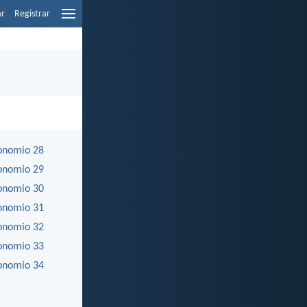
ar
Registrar
onomio 28
onomio 29
onomio 30
onomio 31
onomio 32
onomio 33
onomio 34