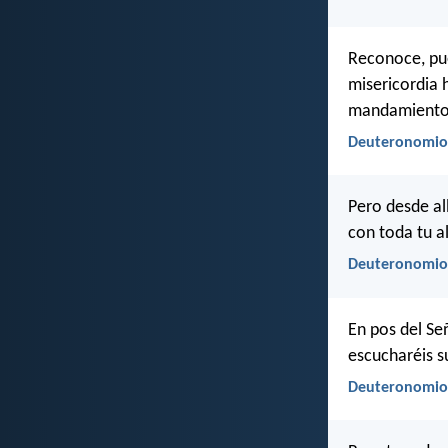
Reconoce, pues
misericordia 
mandamiento
Deuteronomio
Pero desde all
con toda tu a
Deuteronomio
En pos del Se
escucharéis su 
Deuteronomio