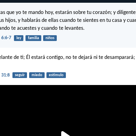
ras que yo te mando hoy, estarán sobre tu corazón; y diligent
us hijos, y hablarás de ellas cuando te sientes en tu casa y cu
ando te acuestes y cuando te levantes.
6:6-7
ley
familia
niños
elante de ti; Él estará contigo, no te dejará ni te desamparará
 31:8
seguir
miedo
estímulo