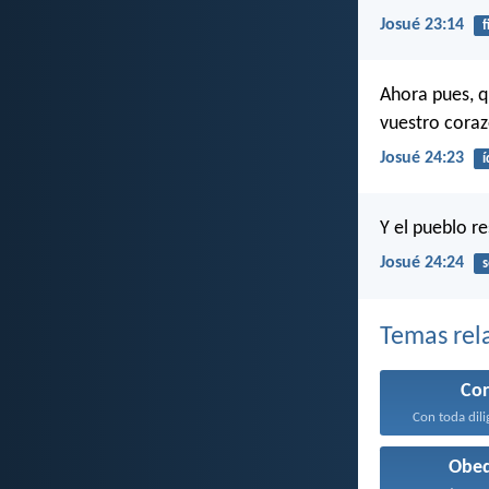
Josué 23:14
f
Ahora pues, q
vuestro corazó
Josué 24:23
í
Y el pueblo r
Josué 24:24
s
Temas rel
Co
Con toda dili
Obed