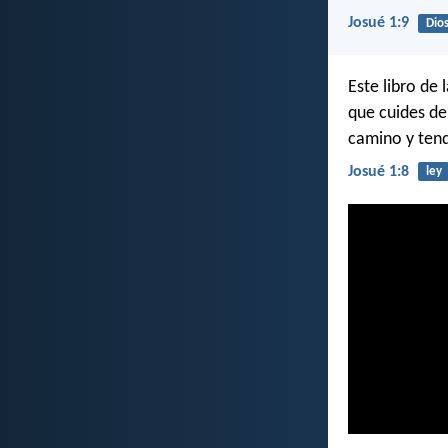
Josué 1:9
Dio
Este libro de 
que cuides de
camino y tend
Josué 1:8
ley