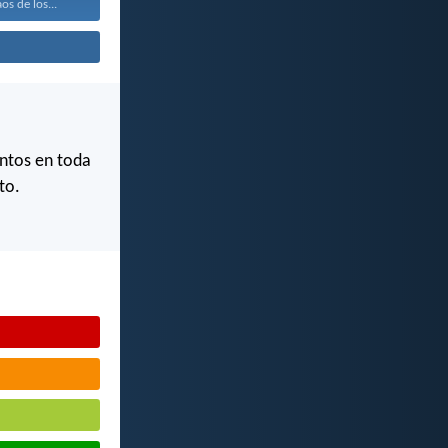
os de los...
antos en toda
to.