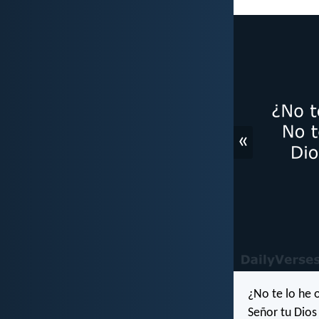
«
¿No te lo he 
Señor tu Dios