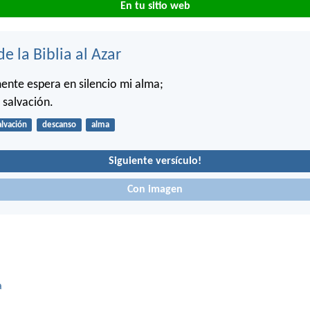
En tu sitio web
de la Biblia al Azar
ente espera en silencio mi alma;
 salvación.
alvación
descanso
alma
Siguiente versículo!
Con imagen
a