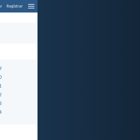
ar
Registrar
9
0
1
2
3
4