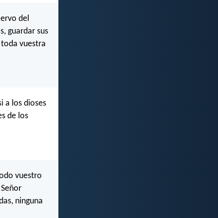
ervo del
s, guardar sus
 toda vuestra
i a los dioses
es de los
todo vuestro
 Señor
das, ninguna