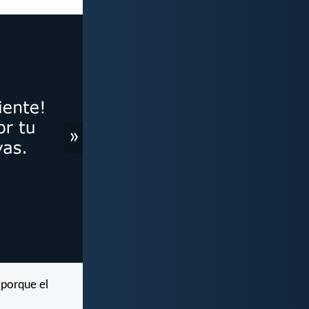
»
 porque el