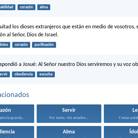
iabilidad
corazón
alma
uitad los dioses extranjeros que están en medio de vosotros, e
n al Señor, Dios de Israel.
dolos
corazón
purificación
espondió a Josué: Al Señor nuestro Dios serviremos y su voz 
ervir
obediencia
escucha
acionados
razón
Servir
Le
gencia guarda...
Por tanto, mis amados...
Y estas pala
iencia
Alma
Ído