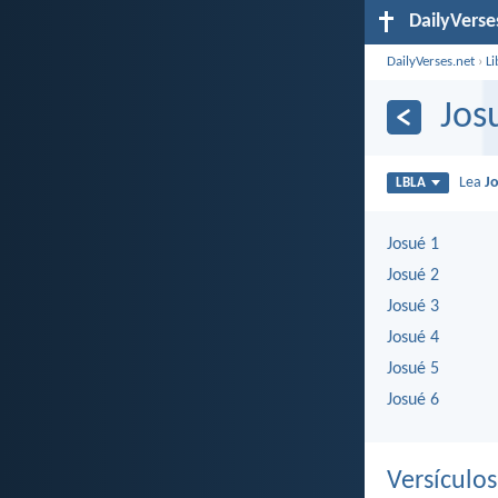
DailyVerse
DailyVerses.net
›
Li
Jos
Lea
J
LBLA
Josué 1
Josué 2
Josué 3
Josué 4
Josué 5
Josué 6
Versículo