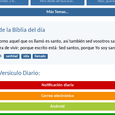
ondió, y le...
Pero desde allí buscarás...
Hijos, guarda
Más Temas...
de la Biblia del día
como aquel que os llamó es santo, así también sed vosotros s
a de vivir; porque escrito está: Sed santos, porque Yo soy san
6
santidad
vida
llamado
Versículo Diario:
Notificación diaria
Correo electrónico
Android