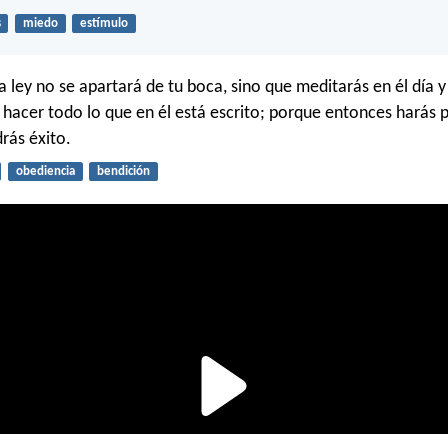
s
miedo
estímulo
la ley no se apartará de tu boca, sino que meditarás en él día 
 hacer todo lo que en él está escrito; porque entonces harás 
rás éxito.
obediencia
bendición