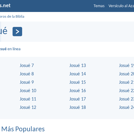
s.net
Temas
Versículo al Az
bros de la Biblia
ué
osué
en línea
Josué 7
Josué 13
Josué 1
Josué 8
Josué 14
Josué 2
Josué 9
Josué 15
Josué 2
Josué 10
Josué 16
Josué 2
Josué 11
Josué 17
Josué 2
Josué 12
Josué 18
Josué 2
s Más Populares