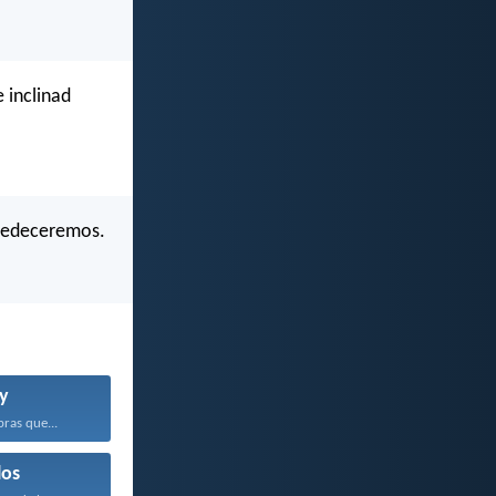
 inclinad
obedeceremos.
y
bras que...
los