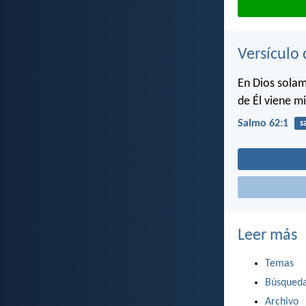
Versículo 
En Dios solam
de Él viene mi
Salmo 62:1
s
Leer más
Temas
Búsqued
Archivo