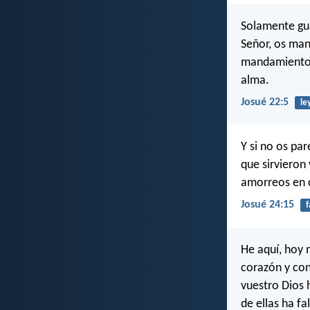
Solamente gu
Señor, os man
mandamientos 
alma.
Josué 22:5
le
Y si no os par
que sirvieron 
amorreos en c
Josué 24:15
f
He aquí, hoy 
corazón y con
vuestro Dios 
de ellas ha fa