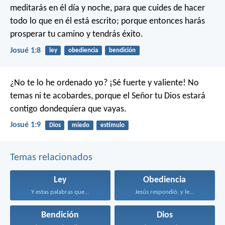
meditarás en él día y noche, para que cuides de hacer
todo lo que en él está escrito; porque entonces harás
prosperar tu camino y tendrás éxito.
Josué 1:8
ley
obediencia
bendición
¿No te lo he ordenado yo? ¡Sé fuerte y valiente! No
temas ni te acobardes, porque el Señor tu Dios estará
contigo dondequiera que vayas.
Josué 1:9
Dios
miedo
estímulo
Temas relacionados
Ley
Obediencia
Y estas palabras que...
Jesús respondió, y le...
Bendición
Dios