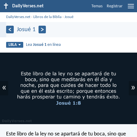
DailyVerses.net
Temas
Registrar
DailyVerses.net
›
Libros de la Biblia
›
Josué
Josué 1
Lea
Josué 1
en línea
LBLA
«
»
Este libro de la ley no se apartará de tu boca, sino que