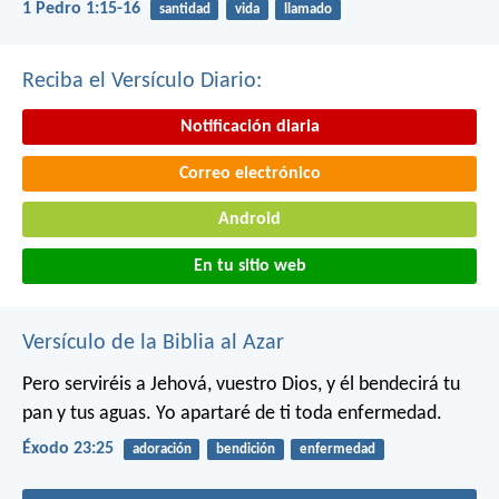
1 Pedro 1:15-16
santidad
vida
llamado
Reciba el Versículo Diario:
Notificación diaria
Correo electrónico
Android
En tu sitio web
Versículo de la Biblia al Azar
Pero serviréis a Jehová, vuestro Dios, y él bendecirá tu
pan y tus aguas. Yo apartaré de ti toda enfermedad.
Éxodo 23:25
adoración
bendición
enfermedad