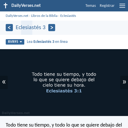
DailyVerses.net
Temas
Registrar
DailyVerses.net
›
Libros de la Biblia
›
Eclesiastés
Eclesiastés 3
Lea
Eclesiastés 3
en línea
RVR95
«
»
Todo tiene su tiempo, y todo lo que se quiere debajo del