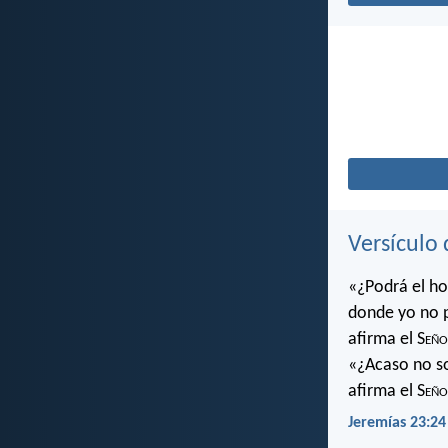
Versículo 
«¿Podrá el ho
donde yo no 
afirma el S
eño
«¿Acaso no soy
afirma el S
eño
Jeremías 23:24