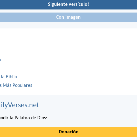
Siguiente versículo!
Con imagen
a
 la Biblia
os Más Populares
ilyVerses.net
ndir la Palabra de Dios:
Donación