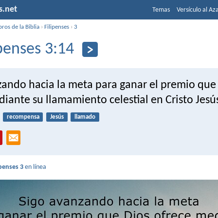
s.net
Temas
Versículo al Az
bros de la Biblia
›
Filipenses
›
3
ipenses 3:14
zando hacia la meta para ganar el premio que
iante su llamamiento celestial en Cristo Jesú
recompensa
Jesús
llamado
ipenses 3
en línea