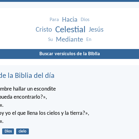
Hacia
Para
Dios
Celestial
Cristo
Jesús
Mediante
Su
En
Buscar versículos de la Biblia
de la Biblia del día
mbre hallar un escondite
pueda encontrarlo?»,
r
.
 yo el que llena los cielos y la tierra?»,
r
.
Dios
cielo