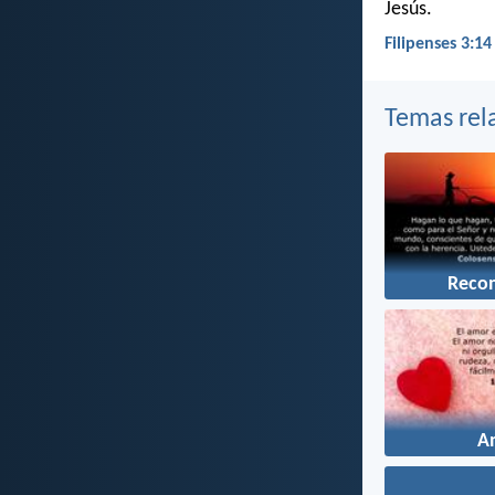
Jesús.
Filipenses 3:14
Temas rel
Reco
A