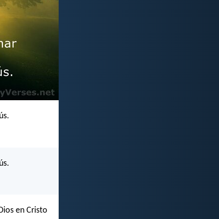
ús.
ús.
ios en Cristo