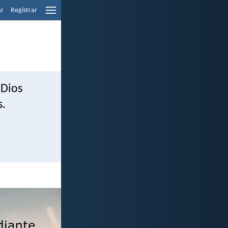
ar
Registrar
 Dios
s.