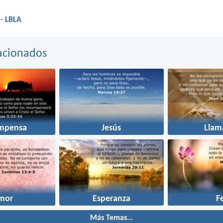
 - LBLA
acionados
mpensa
Jesús
Llam
mor
Esperanza
F
Más Temas...