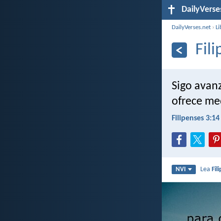
DailyVerse
DailyVerses.net
›
Li
Fil
Sigo avan
ofrece med
Filipenses 3:14
Lea
Fil
NVI