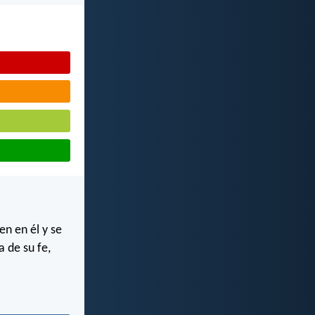
en en él y se
 de su fe,