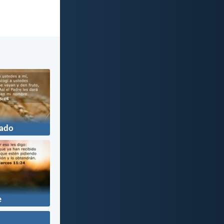
ado
e