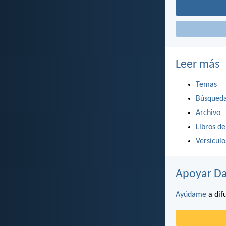
Leer más
Temas
Búsqued
Archivo
Libros de
Versícul
Apoyar Da
Ayúdame
a difu