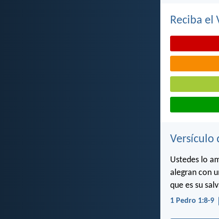
Reciba el 
Versículo 
Ustedes lo am
alegran con u
que es su sal
1 Pedro 1:8-9