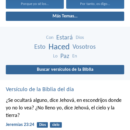
Porque yo sé los...
Por tanto, os digo...
Más Temas...
Estará
Con
Dios
Haced
Esto
Vosotros
Paz
Lo
En
Buscar versículos de la Biblia
Versículo de la Biblia del día
¿Se ocultará alguno,
dice Jehová,
en escondrijos donde
yo no lo vea?
¿No lleno yo,
dice Jehová,
el cielo y la
tierra?
Jeremías 23:24
Dios
cielo