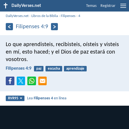
DailyVerses.net
Temas
Registrar
DailyVerses.net
›
Libros de la Biblia
›
Filipenses
›
4
Filipenses 4:9
Lo que aprendisteis, recibisteis, oísteis y visteis
en mí, esto haced; y el Dios de paz estará con
vosotros.
Filipenses 4:9
paz
escucha
aprendizaje
Lea
Filipenses 4
en línea
RVR95