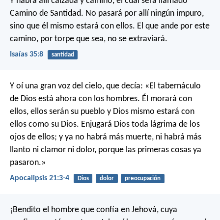
Y habrá allí calzada y camino,
el cual será llamado
Camino de Santidad.
No pasará por allí ningún impuro,
sino que él mismo estará con ellos.
El que ande por este
camino,
por torpe que sea, no se extraviará.
Isaías 35:8
santidad
Y oí una gran voz del cielo, que decía: «El tabernáculo
de Dios está ahora con los hombres. Él morará con
ellos, ellos serán su pueblo y Dios mismo estará con
ellos como su Dios. Enjugará Dios toda lágrima de los
ojos de ellos; y ya no habrá más muerte, ni habrá más
llanto ni clamor ni dolor, porque las primeras cosas ya
pasaron.»
Apocalipsis 21:3-4
Dios
dolor
preocupación
¡Bendito el hombre que confía en Jehová,
cuya