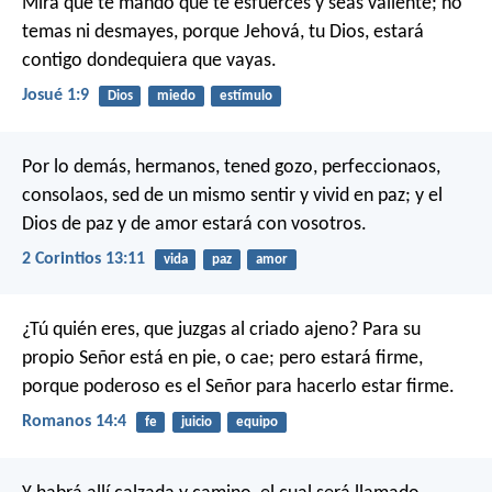
Mira que te mando que te esfuerces y seas valiente; no
temas ni desmayes, porque Jehová, tu Dios, estará
contigo dondequiera que vayas.
Josué 1:9
Dios
miedo
estímulo
Por lo demás, hermanos, tened gozo, perfeccionaos,
consolaos, sed de un mismo sentir y vivid en paz; y el
Dios de paz y de amor estará con vosotros.
2 Corintios 13:11
vida
paz
amor
¿Tú quién eres, que juzgas al criado ajeno? Para su
propio Señor está en pie, o cae; pero estará firme,
porque poderoso es el Señor para hacerlo estar firme.
Romanos 14:4
fe
juicio
equipo