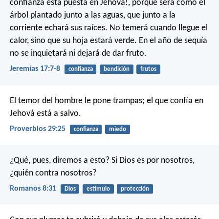
confianza está puesta en Jehová!,
porque será como el
árbol plantado junto a las aguas,
que junto a la
corriente echará sus raíces.
No temerá cuando llegue el
calor,
sino que su hoja estará verde.
En el año de sequía
no se inquietará
ni dejará de dar fruto.
Jeremías 17:7-8
confianza
bendición
frutos
El temor del hombre le pone trampas;
el que confía en
Jehová está a salvo.
Proverbios 29:25
confianza
miedo
¿Qué, pues, diremos a esto? Si Dios es por nosotros,
¿quién contra nosotros?
Romanos 8:31
Dios
estímulo
protección