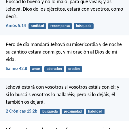
Buscad lo bueno y no lo malo,
para que viváis;
y así
Jehová, Dios de los ejércitos,
estará con vosotros, como
decís.
Amós 5:14
santidad
recompensa
búsqueda
Pero de día mandará Jehová su misericordia
y de noche
su cántico estará conmigo,
y mi oración al Dios de mi
vida.
Salmo 42:8
amor
adoración
oración
Jehová estará con vosotros si vosotros estáis con él; y
si lo buscáis vosotros lo hallaréis; pero si lo dejáis, él
también os dejará.
2 Crónicas 15:2b
búsqueda
proximidad
fiabilidad