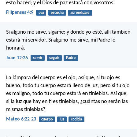
esto haced; y el Dios de paz estará con vosotros.
Filipenses 4:9
paz
escucha
aprendizaje
Si alguno me sirve, sígame; y donde yo esté, allí también
estará mi servidor. Si alguno me sirve, mi Padre lo
honrará.
Juan 12:26
servir
seguir
Padre
La lámpara del cuerpo es el ojo; así que, si tu ojo es
bueno, todo tu cuerpo estará lleno de luz; pero si tu ojo
es maligno, todo tu cuerpo estará en tinieblas. Así que,
si la luz que hay en ti es tinieblas, ¿cuántas no serán las
mismas tinieblas?
Mateo 6:22-23
cuerpo
luz
codicia