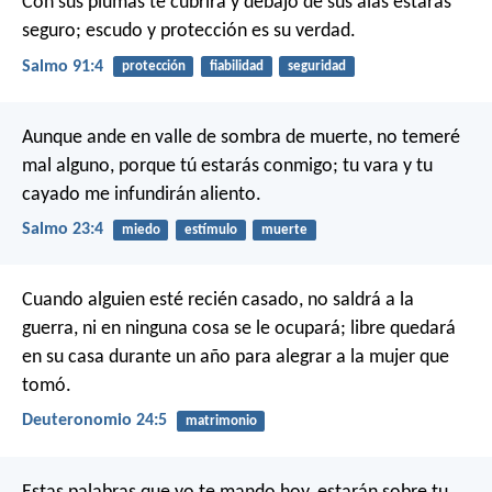
Con sus plumas te cubrirá
y debajo de sus alas estarás
seguro;
escudo y protección es su verdad.
Salmo 91:4
protección
fiabilidad
seguridad
Aunque ande en valle de sombra de muerte,
no temeré
mal alguno,
porque tú estarás conmigo;
tu vara y tu
cayado me infundirán aliento.
Salmo 23:4
miedo
estímulo
muerte
Cuando alguien esté recién casado, no saldrá a la
guerra, ni en ninguna cosa se le ocupará; libre quedará
en su casa durante un año para alegrar a la mujer que
tomó.
Deuteronomio 24:5
matrimonio