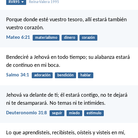
RVR95
Reina-Valera 1995
Porque donde esté vuestro tesoro, allí estará también
vuestro corazón.
Mateo 6:21
materialismo
dinero
corazón
Bendeciré a Jehová en todo tiempo;
su alabanza estará
de continuo en mi boca.
Salmo 34:1
adoración
bendición
hablar
Jehová va delante de ti; él estará contigo, no te dejará
ni te desamparará. No temas ni te intimides.
Deuteronomio 31:8
seguir
miedo
estímulo
Lo que aprendisteis, recibisteis, oísteis y visteis en mí,