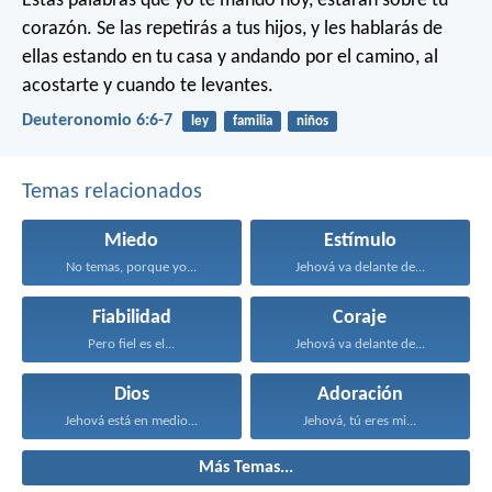
Estas palabras que yo te mando hoy, estarán sobre tu
corazón. Se las repetirás a tus hijos, y les hablarás de
ellas estando en tu casa y andando por el camino, al
acostarte y cuando te levantes.
Deuteronomio 6:6-7
ley
familia
niños
Temas relacionados
Miedo
Estímulo
No temas, porque yo...
Jehová va delante de...
Fiabilidad
Coraje
Pero fiel es el...
Jehová va delante de...
Dios
Adoración
Jehová está en medio...
Jehová, tú eres mi...
Más Temas...