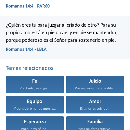
Romanos 14:4 - RVR60
¿Quién eres tú para juzgar al criado de otro? Para su
propio amo está en pie o cae, y en pie se mantendrá,
porque poderoso es el Señor para sostenerlo en pie.
Romanos 14:4 - LBLA
Temas relacionados
Fe
Juicio
Por tanto, os digo...
Por eso eres inexcusable...
Equipo
Amor
Y considerémonos unos a...
El amor es sufrido...
Esperanza
Familia
Porque yo sé los...
Estas palabras que yo...