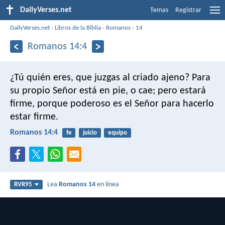
DailyVerses.net
Temas
Registrar
DailyVerses.net
›
Libros de la Biblia
›
Romanos
›
14
Romanos 14:4
¿Tú quién eres, que juzgas al criado ajeno? Para
su propio Señor está en pie, o cae; pero estará
firme, porque poderoso es el Señor para hacerlo
estar firme.
Romanos 14:4
fe
juicio
equipo
Lea
Romanos 14
en línea
RVR95