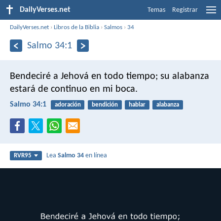
DailyVerses.net
Temas
Registrar
DailyVerses.net
›
Libros de la Biblia
›
Salmos
›
34
Salmo 34:1
Bendeciré a Jehová en todo tiempo;
su alabanza
estará de continuo en mi boca.
Salmo 34:1
adoración
bendición
hablar
alabanza
Lea
Salmo 34
en línea
RVR95