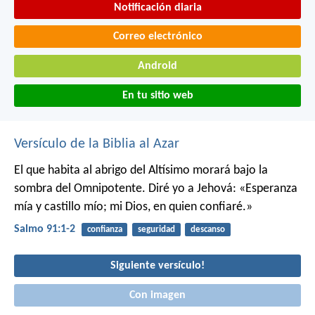
Notificación diaria
Correo electrónico
Android
En tu sitio web
Versículo de la Biblia al Azar
El que habita al abrigo del Altísimo
morará bajo la
sombra del Omnipotente.
Diré yo a Jehová: «Esperanza
mía y castillo mío;
mi Dios, en quien confiaré.»
Salmo 91:1-2
confianza
seguridad
descanso
Siguiente versículo!
Con imagen