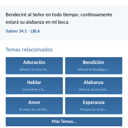
Bendeciré al Señor en todo tiempo;
continuamente
estará su alabanza en mi boca.
Salmo 34:1 - LBLA
Temas relacionados
Adoración
Bendición
Jehová, tú eres mi...
Jehová te bendiga y...
Hablar
Alabanza
La muerte y la...
Jehová, tú eres mi...
Amor
Esperanza
El amor es sufrido...
Porque yo sé los...
Más Temas...