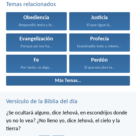
Temas relacionados
Obediencia
Justicia
Respondió Jesús y le...
El que sigue la...
Evangelización
Profecía
Porque así nos ha...
Examinadlo todo y retened...
Fe
Perdón
Por tanto, os digo...
El que encubre la...
Más Temas...
Versículo de la Biblia del día
¿Se ocultará alguno,
dice Jehová,
en escondrijos donde
yo no lo vea?
¿No lleno yo,
dice Jehová,
el cielo y la
tierra?