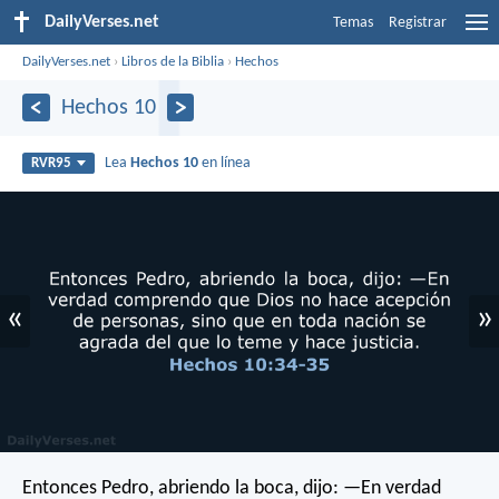
DailyVerses.net
Temas
Registrar
DailyVerses.net
›
Libros de la Biblia
›
Hechos
Hechos 10
Lea
Hechos 10
en línea
RVR95
«
»
Entonces Pedro, abriendo la boca, dijo: —En verdad