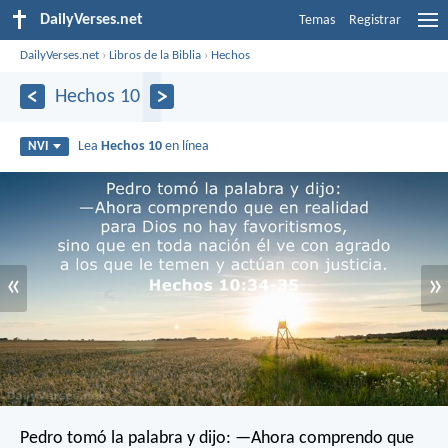
DailyVerses.net
Temas
Registrar
DailyVerses.net
›
Libros de la Biblia
›
Hechos
Hechos 10
Lea
Hechos 10
en línea
NVI
«
»
Pedro tomó la palabra y dijo: —Ahora comprendo que