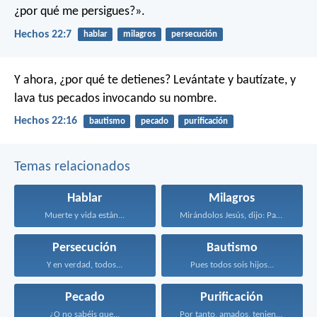
¿por qué me persigues?».
Hechos 22:7
hablar
milagros
persecución
Y ahora, ¿por qué te detienes? Levántate y bautízate, y
lava tus pecados invocando su nombre.
Hechos 22:16
bautismo
pecado
purificación
Temas relacionados
Hablar
Milagros
Muerte y vida están...
Mirándolos Jesús, dijo: Para...
Persecución
Bautismo
Y en verdad, todos...
Pues todos sois hijos...
Pecado
Purificación
¿O no sabéis que...
Por tanto, amados, teniendo...