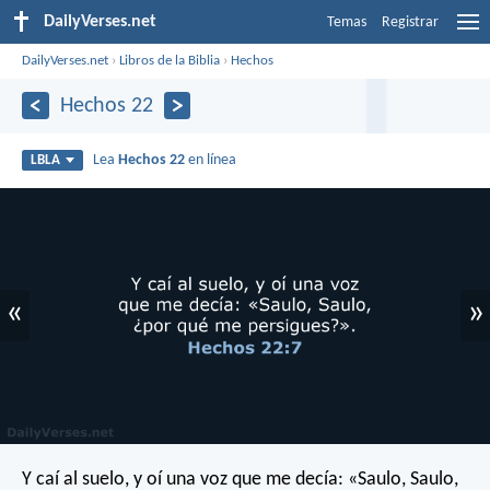
DailyVerses.net
Temas
Registrar
DailyVerses.net
›
Libros de la Biblia
›
Hechos
Hechos 22
Lea
Hechos 22
en línea
LBLA
«
»
Y caí al suelo, y oí una voz que me decía: «Saulo, Saulo,