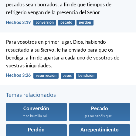
pecados sean borrados, a fin de que tiempos de
refrigerio vengan de la presencia del Señor.
Hechos 3:19
conversión
pecado
perdón
Para vosotros en primer lugar, Dios, habiendo
resucitado a su Siervo, le ha enviado para que os
bendiga, a fin de apartar a cada uno de vosotros de
vuestras iniquidades.
Hechos 3:26
resurrección
Jesús
bendición
Temas relacionados
Conversión
Pecado
Y se humilla mi...
¿O no sabéis que...
Perdón
Arrepentimiento