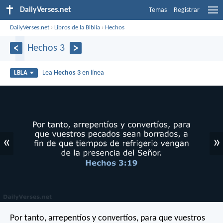
DailyVerses.net
Temas
Registrar
DailyVerses.net
›
Libros de la Biblia
›
Hechos
Hechos 3
Lea
Hechos 3
en línea
LBLA
«
»
Por tanto, arrepentíos y convertíos, para que vuestros