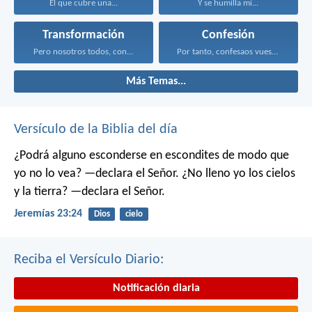
El que cubre una...
Y se humilla mi...
Transformación
Confesión
Pero nosotros todos, con...
Por tanto, confesaos vuestros...
Más Temas...
Versículo de la Biblia del día
¿Podrá alguno esconderse en escondites
de modo que
yo no lo vea? —declara el Señor.
¿No lleno yo los cielos
y la tierra? —declara el Señor.
Jeremías 23:24
Dios
cielo
Reciba el Versículo Diario:
Notificación diaria