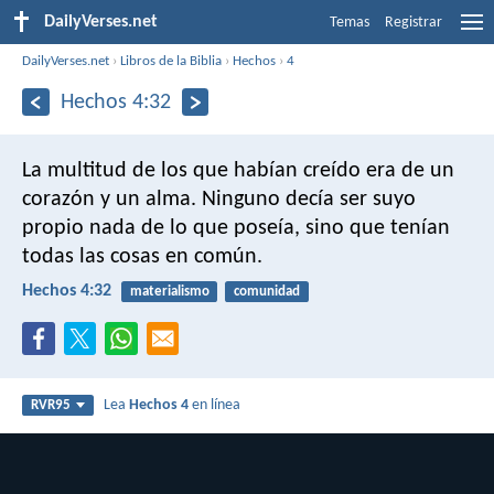
DailyVerses.net
Temas
Registrar
DailyVerses.net
›
Libros de la Biblia
›
Hechos
›
4
Hechos 4:32
La multitud de los que habían creído era de un
corazón y un alma. Ninguno decía ser suyo
propio nada de lo que poseía, sino que tenían
todas las cosas en común.
Hechos 4:32
materialismo
comunidad
Lea
Hechos 4
en línea
RVR95