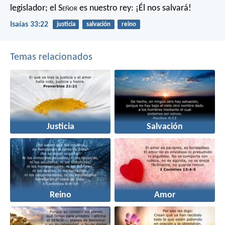
legislador;
el S
eñor
es nuestro rey:
¡Él nos salvará!
Isaías 33:22
justicia
salvación
reino
Temas relacionados
Justicia
Salvación
Reino
Amor