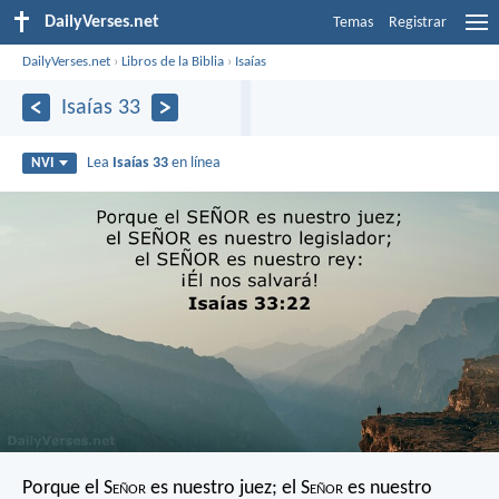
DailyVerses.net
Temas
Registrar
DailyVerses.net
›
Libros de la Biblia
›
Isaías
Isaías 33
Lea
Isaías 33
en línea
NVI
Porque el S
eñor
es nuestro juez;
el S
eñor
es nuestro