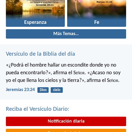
Esperanza
Fe
Más Temas...
Versículo de la Biblia del día
«¿Podrá el hombre hallar un escondite
donde yo no
pueda encontrarlo?»,
afirma el S
eñor
.
«¿Acaso no soy
yo el que llena los cielos y la tierra?»,
afirma el S
eñor
.
Jeremías 23:24
Dios
cielo
Reciba el Versículo Diario:
Notificación diaria