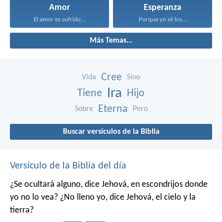
Amor
Esperanza
El amor es sufrido...
Porque yo sé los...
Más Temas...
Cree
Vida
Sino
Ira
Tiene
Hijo
Eterna
Sobre
Pero
Buscar versículos de la Biblia
Versículo de la Biblia del día
¿Se ocultará alguno,
dice Jehová,
en escondrijos donde
yo no lo vea?
¿No lleno yo,
dice Jehová,
el cielo y la
tierra?