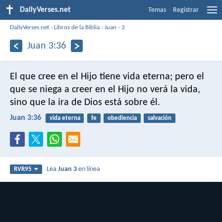
DailyVerses.net
Temas
Registrar
DailyVerses.net
›
Libros de la Biblia
›
Juan
›
3
Juan 3:36
El que cree en el Hijo tiene vida eterna; pero el
que se niega a creer en el Hijo no verá la vida,
sino que la ira de Dios está sobre él.
Juan 3:36
vida eterna
fe
obediencia
salvación
Lea
Juan 3
en línea
RVR95