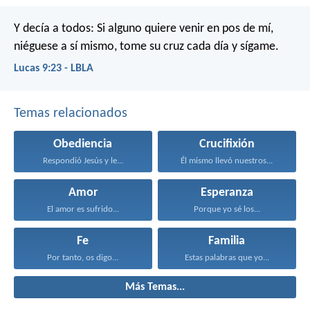
Y decía a todos: Si alguno quiere venir en pos de mí,
niéguese a sí mismo, tome su cruz cada día y sígame.
Lucas 9:23 - LBLA
Temas relacionados
Obediencia
Crucifixión
Respondió Jesús y le...
Él mismo llevó nuestros...
Amor
Esperanza
El amor es sufrido...
Porque yo sé los...
Fe
Familia
Por tanto, os digo...
Estas palabras que yo...
Más Temas...