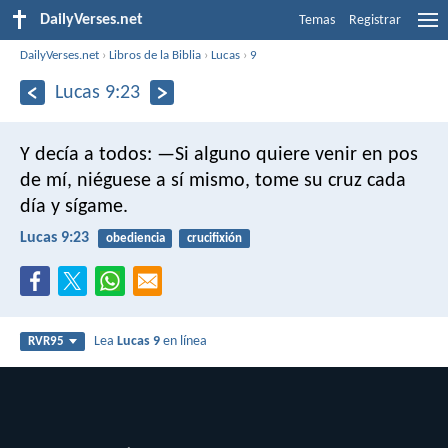
DailyVerses.net
Temas
Registrar
DailyVerses.net
›
Libros de la Biblia
›
Lucas
›
9
Lucas 9:23
Y decía a todos: —Si alguno quiere venir en pos
de mí, niéguese a sí mismo, tome su cruz cada
día y sígame.
Lucas 9:23
obediencia
crucifixión
Lea
Lucas 9
en línea
RVR95