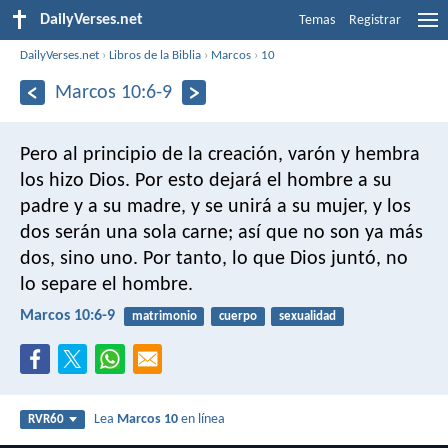
DailyVerses.net
Temas
Registrar
DailyVerses.net
›
Libros de la Biblia
›
Marcos
›
10
Marcos 10:6-9
Pero al principio de la creación, varón y hembra
los hizo Dios. Por esto dejará el hombre a su
padre y a su madre, y se unirá a su mujer, y los
dos serán una sola carne; así que no son ya más
dos, sino uno. Por tanto, lo que Dios juntó, no
lo separe el hombre.
Marcos 10:6-9
matrimonio
cuerpo
sexualidad
Lea
Marcos 10
en línea
RVR60