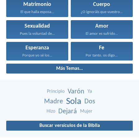
Matrimonio
Cuerpo
El que halla esposa...
¿O ignoráis que vuestro...
Sexualidad
Amor
Pues la voluntad de...
El amor es sufrido...
Esperanza
Fe
Porque yo sé los...
Por tanto, os digo...
Más Temas...
Varón
Principio
Ya
Sola
Madre
Dos
Dejará
Hizo
Mujer
Buscar versículos de la Biblia