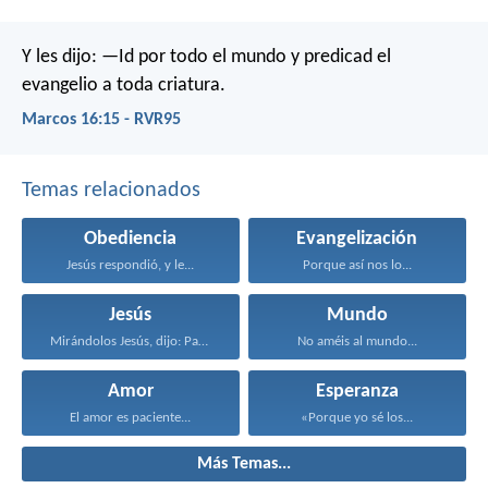
Y les dijo: —Id por todo el mundo y predicad el
evangelio a toda criatura.
Marcos 16:15 - RVR95
Temas relacionados
Obediencia
Evangelización
Jesús respondió, y le...
Porque así nos lo...
Jesús
Mundo
Mirándolos Jesús, dijo: Para...
No améis al mundo...
Amor
Esperanza
El amor es paciente...
«Porque yo sé los...
Más Temas...