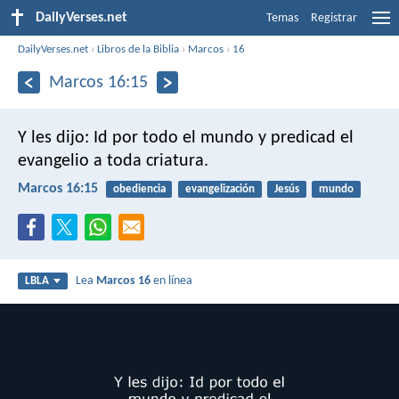
DailyVerses.net
Temas
Registrar
DailyVerses.net
›
Libros de la Biblia
›
Marcos
›
16
Marcos 16:15
Y les dijo: Id por todo el mundo y predicad el
evangelio a toda criatura.
Marcos 16:15
obediencia
evangelización
Jesús
mundo
Lea
Marcos 16
en línea
LBLA