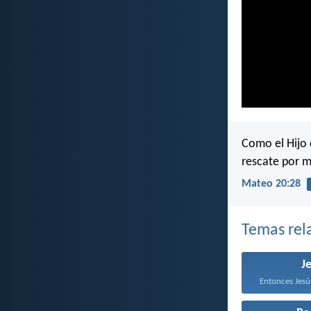
Como el Hijo d
rescate por 
Mateo 20:28
Temas rel
J