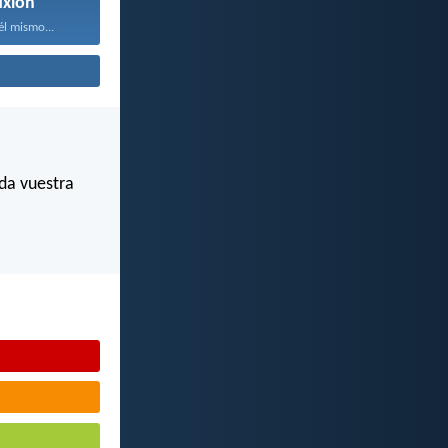
ixión
él mismo...
da vuestra