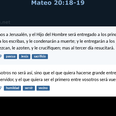
os a Jerusalén, y el Hijo del Hombre será entregado a los prin
 los escribas, y le condenarán a muerte; y le entregarán a los 
zcan, le azoten, y le crucifiquen; mas al tercer día resucitará.
9
pascua
Jesús
sacrificio
otros no será así, sino que el que quiera hacerse grande entr
ervidor, y el que quiera ser el primero entre vosotros será vue
7
humildad
servir
vecino