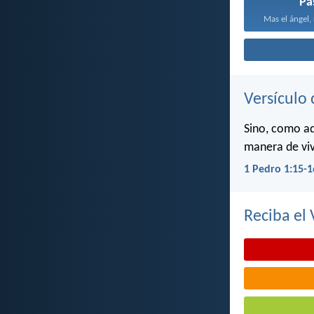
Pa
Mas el ángel,
Versículo 
Sino, como aq
manera de viv
1 Pedro 1:15-1
Reciba el 