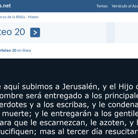
s.net
Temas
Versículo al Az
bros de la Biblia
›
Mateo
eo 20
Mateo 20
en línea