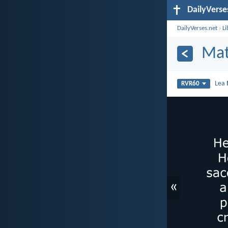
DailyVerse
DailyVerses.net
›
Li
Mat
Lea
RVR60
«