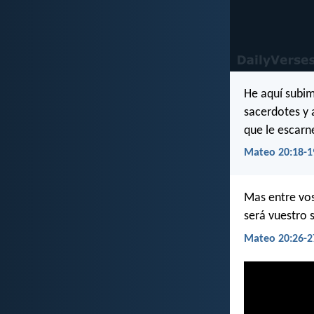
He aquí subim
sacerdotes y a
que le escarne
Mateo 20:18-1
Mas entre vos
será vuestro s
Mateo 20:26-2