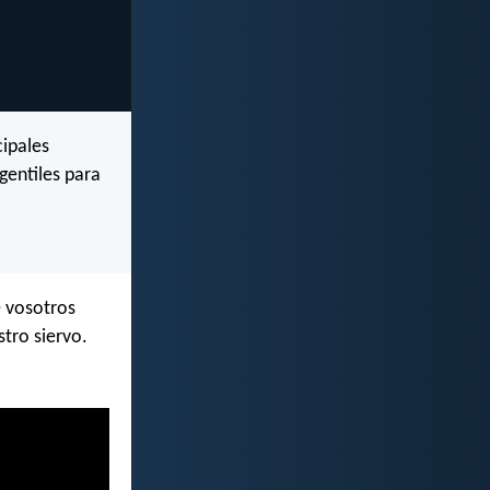
cipales
gentiles para
e vosotros
stro siervo.