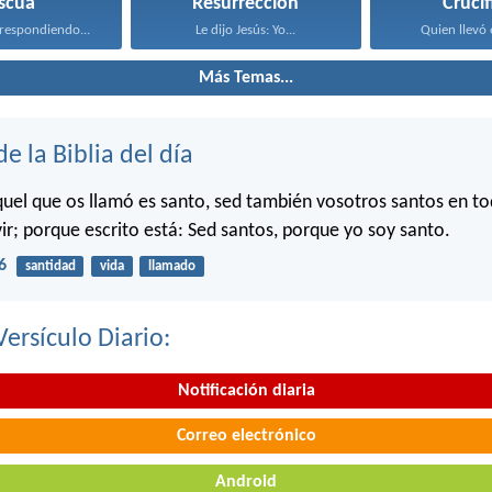
scua
Resurrección
Crucif
 respondiendo...
Le dijo Jesús: Yo...
Quien llevó 
Más Temas...
de la Biblia del día
uel que os llamó es santo, sed también vosotros santos en to
ir; porque escrito está: Sed santos, porque yo soy santo.
6
santidad
vida
llamado
Versículo Diario:
Notificación diaria
Correo electrónico
Android