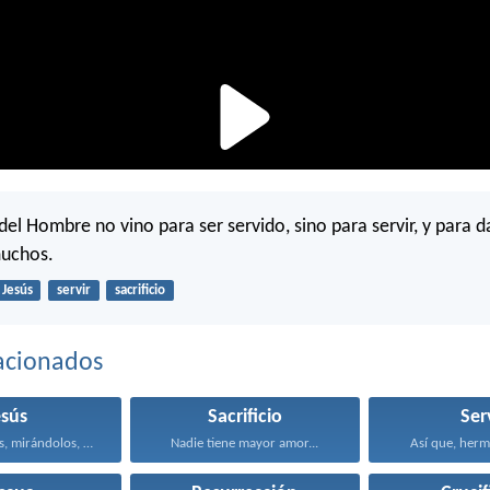
el Hombre no vino para ser servido, sino para servir, y para d
muchos.
Jesús
servir
sacrificio
acionados
esús
Sacrificio
Ser
Entonces Jesús, mirándolos, dijo...
Nadie tiene mayor amor...
Así que, herm