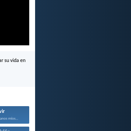
ar su vida en
vir
anos míos...