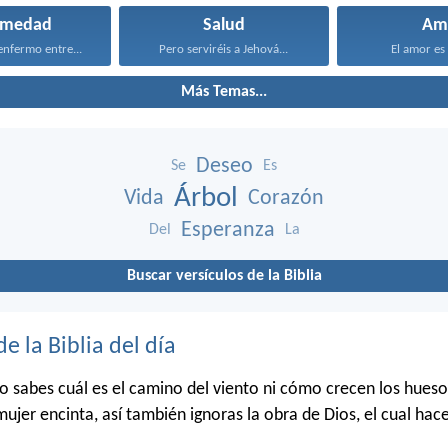
rmedad
Salud
Am
enfermo entre...
Pero serviréis a Jehová...
El amor es 
Más Temas...
Deseo
Se
Es
Árbol
Vida
Corazón
Esperanza
Del
La
Buscar versículos de la Biblia
de la Biblia del día
o sabes cuál es el camino del viento ni cómo crecen los hueso
mujer encinta, así también ignoras la obra de Dios, el cual hac