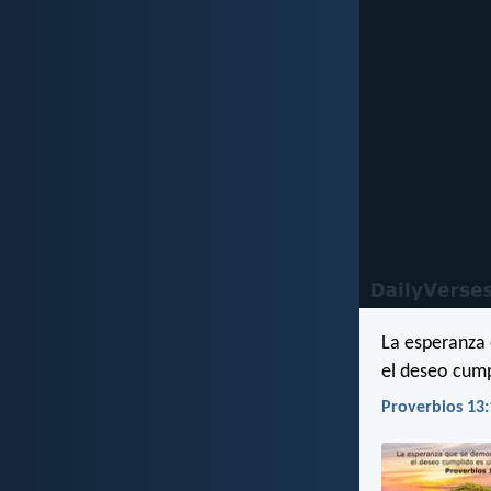
La esperanza 
el deseo cump
Proverbios 13: