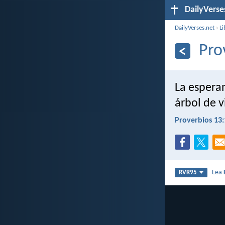
DailyVerse
DailyVerses.net
›
Li
Pro
La espera
árbol de v
Proverbios 13:
Lea
RVR95