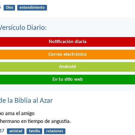
5
Dios
entendimiento
Versículo Diario:
Notificación diaria
Correo electrónico
Android
En tu sitio web
de la Biblia al Azar
po ama el amigo
 hermano en tiempo de angustia.
17
amistad
familia
relaciones