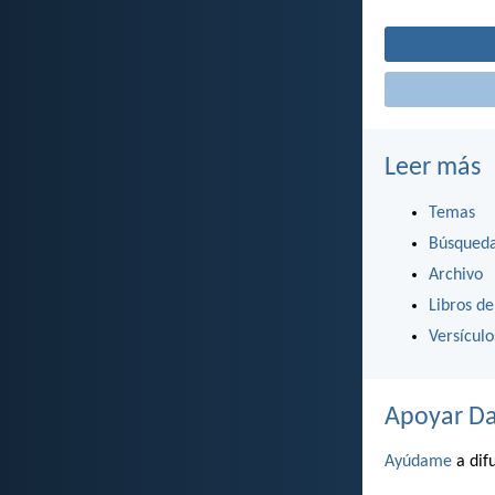
Leer más
Temas
Búsqued
Archivo
Libros de
Versícul
Apoyar Da
Ayúdame
a difu