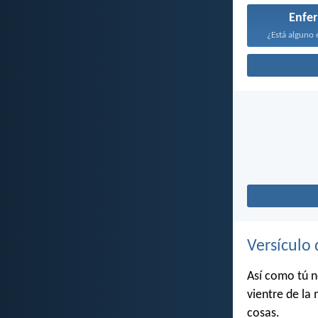
Enfe
¿Está alguno 
Versículo 
Así como tú n
vientre de la 
cosas.