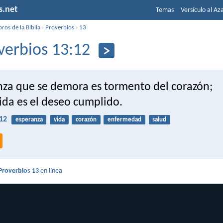
s.net
Temas
Versículo al Az
bros de la Biblia
›
Proverbios
›
13
verbios 13:12
nza que se demora es tormento del corazón;
ida es el deseo cumplido.
12
esperanza
vida
corazón
enfermedad
salud
Proverbios 13
en línea