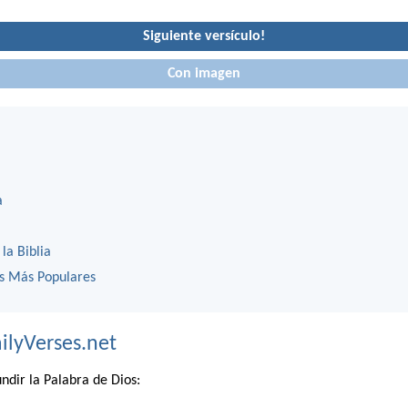
Siguiente versículo!
Con imagen
a
 la Biblia
os Más Populares
ilyVerses.net
ndir la Palabra de Dios: