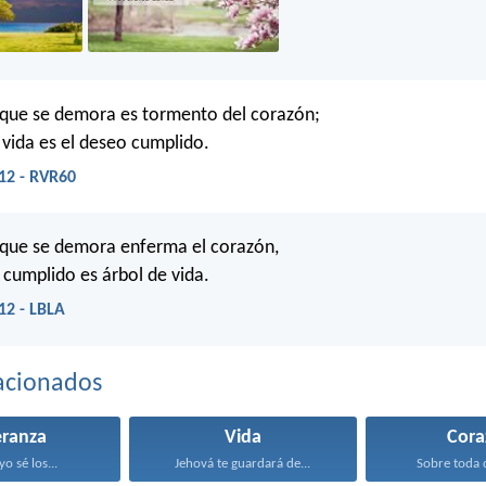
 que se demora es tormento del corazón;
 vida es el deseo cumplido.
12 - RVR60
 que se demora enferma el corazón,
 cumplido es árbol de vida.
12 - LBLA
acionados
eranza
Vida
Cora
o sé los...
Jehová te guardará de...
Sobre toda c