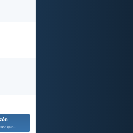
zón
osa que...