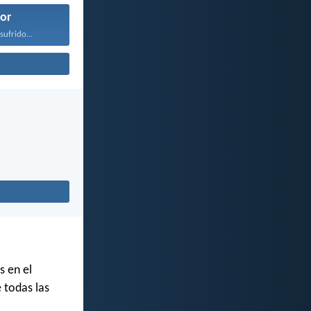
or
sufrido...
s en el
e todas las