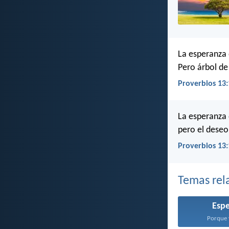
La esperanza
Pero árbol de
Proverbios 13:
La esperanza
pero el deseo
Proverbios 13:
Temas rel
Esp
Porque y