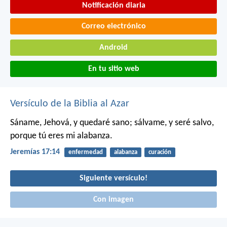
Notificación diaria
Correo electrónico
Android
En tu sitio web
Versículo de la Biblia al Azar
Sáname, Jehová, y quedaré sano;
sálvame, y seré salvo,
porque tú eres mi alabanza.
Jeremías 17:14
enfermedad
alabanza
curación
Siguiente versículo!
Con imagen