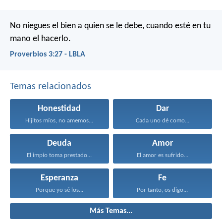
No niegues el bien a quien se le debe,
cuando esté en tu
mano el hacerlo.
Proverbios 3:27 - LBLA
Temas relacionados
Honestidad
Dar
Hijitos míos, no amemos...
Cada uno dé como...
Deuda
Amor
El impío toma prestado...
El amor es sufrido...
Esperanza
Fe
Porque yo sé los...
Por tanto, os digo...
Más Temas...