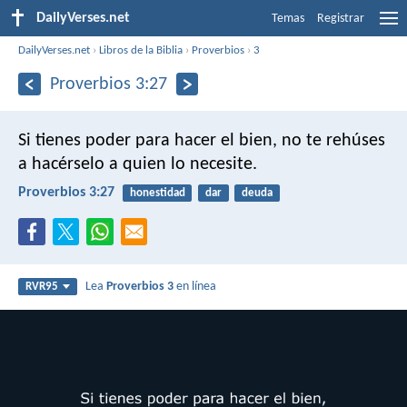
DailyVerses.net
Temas
Registrar
DailyVerses.net
›
Libros de la Biblia
›
Proverbios
›
3
Proverbios 3:27
Si tienes poder para hacer el bien,
no te rehúses
a hacérselo a quien lo necesite.
Proverbios 3:27
honestidad
dar
deuda
Lea
Proverbios 3
en línea
RVR95