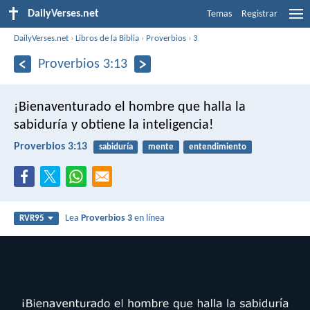
DailyVerses.net
Temas
Registrar
DailyVerses.net
›
Libros de la Biblia
›
Proverbios
›
3
Proverbios 3:13
¡Bienaventurado el hombre que halla la
sabiduría
y obtiene la inteligencia!
Proverbios 3:13
sabiduría
mente
entendimiento
Lea
Proverbios 3
en línea
RVR95