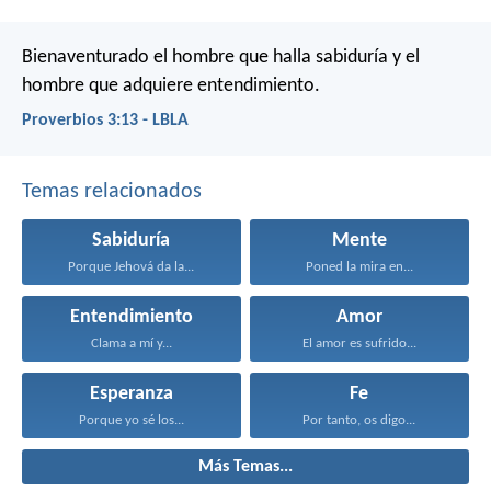
Bienaventurado el hombre que halla sabiduría
y el
hombre que adquiere entendimiento.
Proverbios 3:13 - LBLA
Temas relacionados
Sabiduría
Mente
Porque Jehová da la...
Poned la mira en...
Entendimiento
Amor
Clama a mí y...
El amor es sufrido...
Esperanza
Fe
Porque yo sé los...
Por tanto, os digo...
Más Temas...