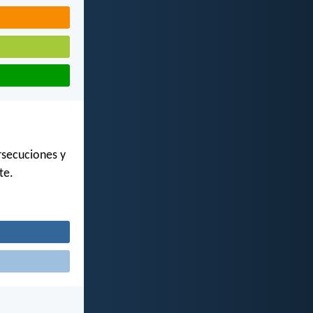
rsecuciones y
te.