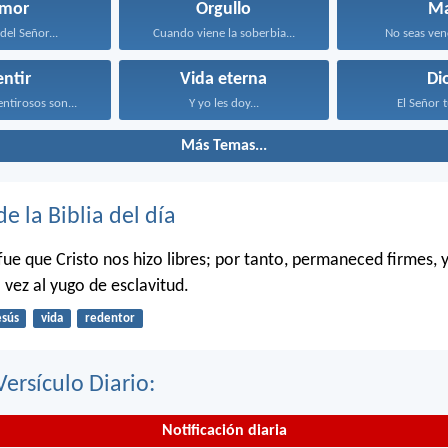
emor
Orgullo
Ma
del Señor...
Cuando viene la soberbia...
No seas venc
ntir
Vida eterna
Di
entirosos son...
Y yo les doy...
El Señor t
Más Temas...
de la Biblia del día
 fue que Cristo nos hizo libres; por tanto, permaneced firmes, 
 vez al yugo de esclavitud.
esús
vida
redentor
Versículo Diario:
Notificación diaria