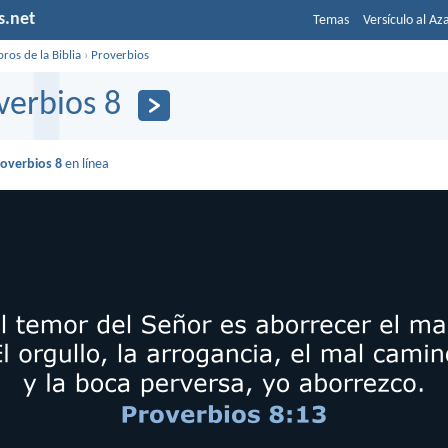
s.net
Temas
Versículo al Az
bros de la Biblia
›
Proverbios
verbios 8
roverbios 8
en línea