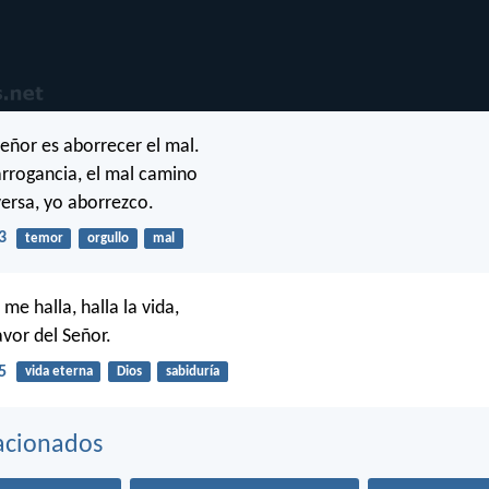
Señor es aborrecer el mal.
 arrogancia, el mal camino
versa, yo aborrezco.
3
temor
orgullo
mal
me halla, halla la vida,
avor del Señor.
5
vida eterna
Dios
sabiduría
acionados