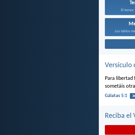
T
El temor 
Me
Los labios m
Versículo 
Para libertad
sometáis otra
Gálatas 5:1
J
Reciba el 