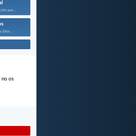
l
ido por...
os
u Dios...
y no os