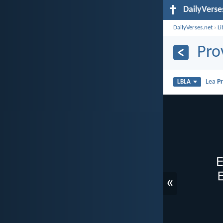
DailyVerse
DailyVerses.net
›
Li
Pro
Lea
P
LBLA
«