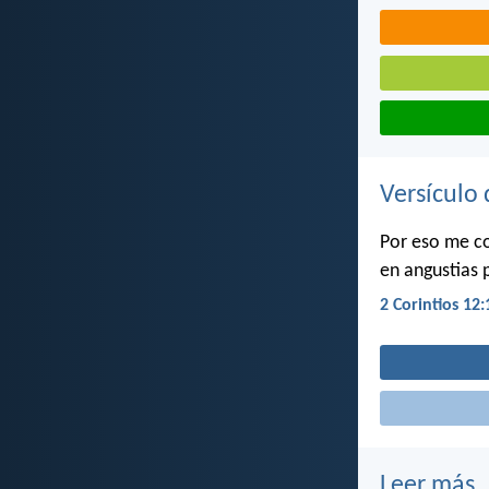
Versículo 
Por eso me co
en angustias 
2 Corintios 12:
Leer más