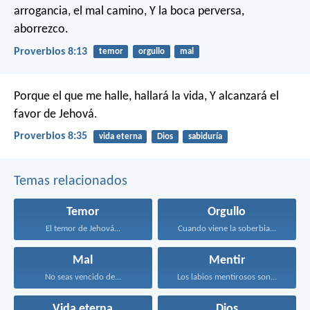
arrogancia, el mal camino,
Y la boca perversa,
aborrezco.
Proverbios 8:13
temor
orgullo
mal
Porque el que me halle, hallará la vida,
Y alcanzará el
favor de Jehová.
Proverbios 8:35
vida eterna
Dios
sabiduría
Temas relacionados
Temor
Orgullo
El temor de Jehová...
Cuando viene la soberbia...
Mal
Mentir
No seas vencido de...
Los labios mentirosos son...
Vida eterna
Dios