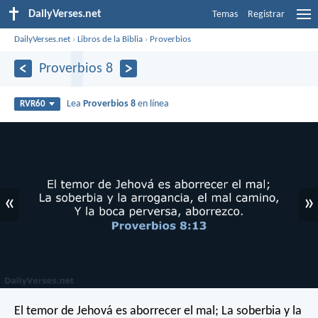
DailyVerses.net
Temas
Registrar
DailyVerses.net
›
Libros de la Biblia
›
Proverbios
Proverbios 8
Lea
Proverbios 8
en línea
RVR60
«
»
El temor de Jehová es aborrecer el mal;
La soberbia y la