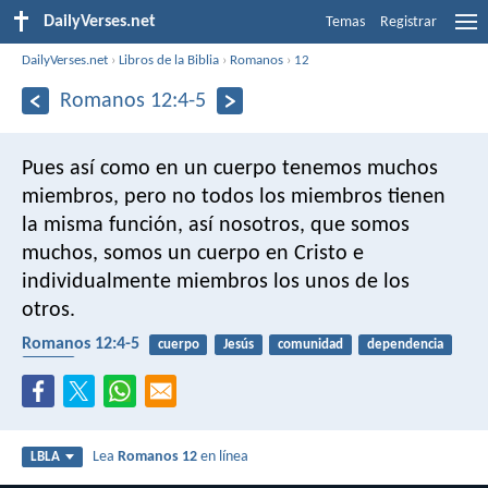
DailyVerses.net
Temas
Registrar
DailyVerses.net
›
Libros de la Biblia
›
Romanos
›
12
Romanos 12:4-5
Pues así como en un cuerpo tenemos muchos
miembros, pero no todos los miembros tienen
la misma función, así nosotros, que somos
muchos, somos un cuerpo en Cristo e
individualmente miembros los unos de los
otros.
Romanos 12:4-5
cuerpo
Jesús
comunidad
dependencia
iglesia
Lea
Romanos 12
en línea
LBLA