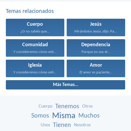
Temas relacionados
Cuerpo
Jesús
¿O no sabéis que...
Mirándolos Jesús, dijo: Para...
Comunidad
Dependencia
Y consideremos cómo estimularnos...
Porque yo soy el...
Iglesia
Amor
Y consideremos cómo estimularnos...
El amor es paciente...
Más Temas...
Tenemos
Cuerpo
Otros
Misma
Somos
Muchos
Tienen
Unos
Nosotros