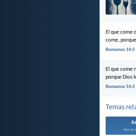
El que come d
come, porque 
Romanos 14:3 
El que come n
porque Dios l
Romanos 14:3 
Temas rel
Ju
Por lo c