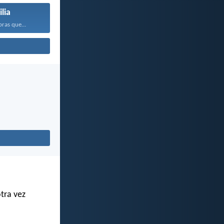
lia
bras que...
otra vez