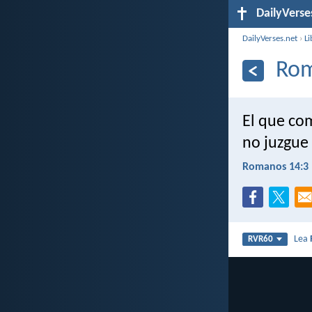
DailyVerse
DailyVerses.net
›
Li
Rom
El que co
no juzgue 
Romanos 14:3
Lea
RVR60