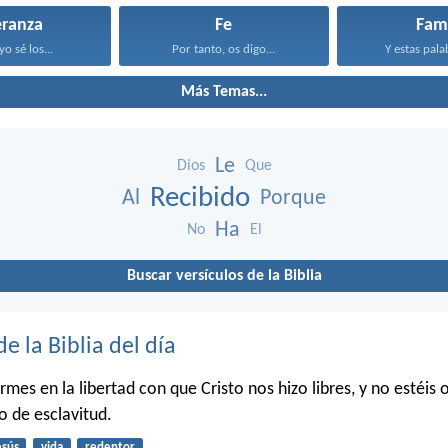
eranza
Fe
Fami
o sé los...
Por tanto, os digo...
Y estas pala
Más Temas...
Le
Dios
Que
Recibido
Al
Porque
Ha
No
El
Buscar versículos de la Biblia
de la Biblia del día
irmes en la libertad con que Cristo nos hizo libres, y no estéis 
o de esclavitud.
esús
vida
redentor