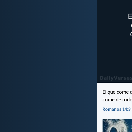
El que come d
come de todo 
Romanos 14:3 