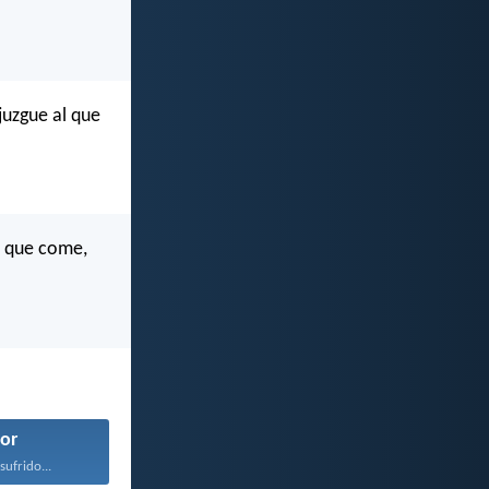
juzgue al que
l que come,
or
sufrido...