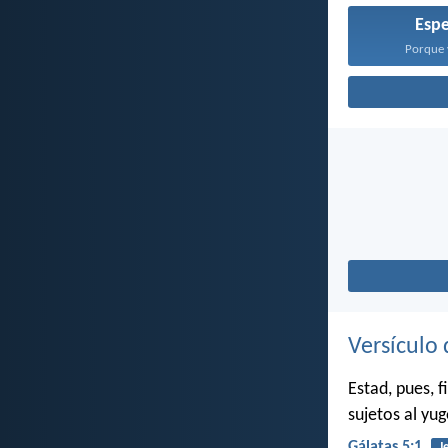
Esp
Porque y
Versículo 
Estad, pues, f
sujetos al yug
Gálatas 5:1
J