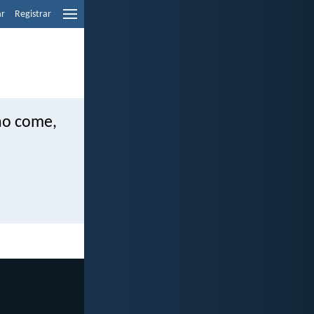
ar
Registrar
no come,