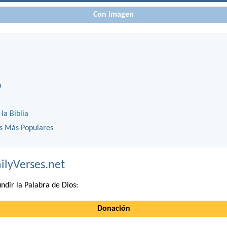
Con imagen
a
 la Biblia
os Más Populares
ilyVerses.net
ndir la Palabra de Dios:
Donación