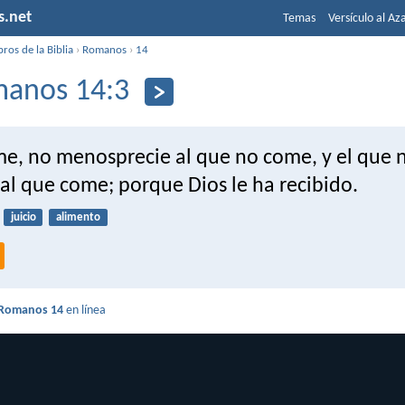
s.net
Temas
Versículo al Az
bros de la Biblia
›
Romanos
›
14
anos 14:3
me, no menosprecie al que no come, y el que 
al que come; porque Dios le ha recibido.
juicio
alimento
Romanos 14
en línea