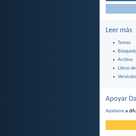
Leer más
Temas
Búsqued
Archivo
Libros de
Versícul
Apoyar Da
Ayúdame
a difu