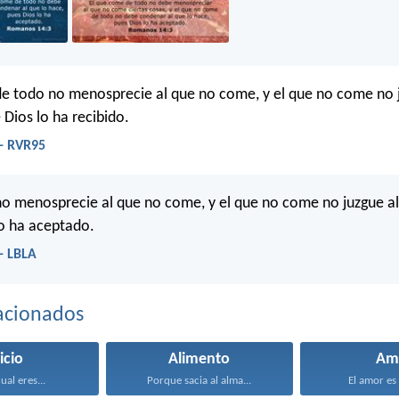
e todo no menosprecie al que no come, y el que no come no 
Dios lo ha recibido.
- RVR95
o menosprecie al que no come, y el que no come no juzgue a
o ha aceptado.
- LBLA
acionados
icio
Alimento
Am
ual eres...
Porque sacia al alma...
El amor es 