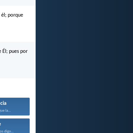
 él; porque
 Él; pues por
icia
ue la...
e
os digo...