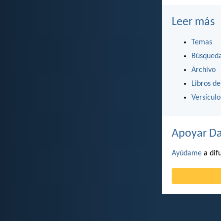
Leer más
Temas
Búsqued
Archivo
Libros de
Versícul
Apoyar Da
Ayúdame
a difu