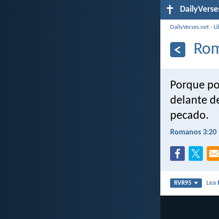
DailyVerse
DailyVerses.net
›
Li
Rom
Porque por
delante de
pecado.
Romanos 3:20
Lea
RVR95