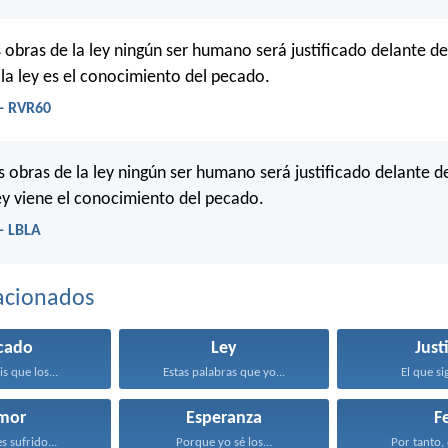
s obras de la ley ningún ser humano será justificado delante de
la ley es el conocimiento del pecado.
- RVR60
s obras de la ley ningún ser humano será justificado delante de
ey viene el conocimiento del pecado.
- LBLA
acionados
cado
Ley
Just
s que los...
Estas palabras que yo...
El que sig
mor
Esperanza
F
s sufrido...
Porque yo sé los...
Por tanto, 