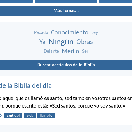
Más Temas...
Conocimiento
Pecado
Ley
Ningún
Ya
Obras
Medio
Delante
Ser
Buscar versículos de la Biblia
de la Biblia del día
o aquel que os llamó es santo, sed también vosotros santos e
ir, porque escrito está: «Sed santos, porque yo soy santo.»
6
santidad
vida
llamado