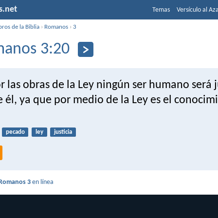
s.net
Temas
Versículo al Az
bros de la Biblia
›
Romanos
›
3
anos 3:20
 las obras de la Ley ningún ser humano será j
 él, ya que por medio de la Ley es el conocim
pecado
ley
justicia
Romanos 3
en línea