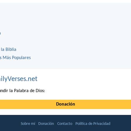
a
 la Biblia
os Más Populares
ilyVerses.net
ndir la Palabra de Dios:
Donación
Sobre mí
Donación
Contacto
Política de Privacidad