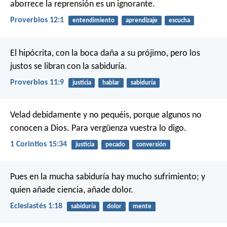
aborrece la reprensión es un ignorante.
Proverbios 12:1
entendimiento
aprendizaje
escucha
El hipócrita, con la boca daña a su prójimo,
pero los
justos se libran con la sabiduría.
Proverbios 11:9
justicia
hablar
sabiduría
Velad debidamente y no pequéis, porque algunos no
conocen a Dios. Para vergüenza vuestra lo digo.
1 Corintios 15:34
justicia
pecado
conversión
Pues en la mucha sabiduría hay mucho sufrimiento;
y
quien añade ciencia, añade dolor.
Eclesiastés 1:18
sabiduría
dolor
mente