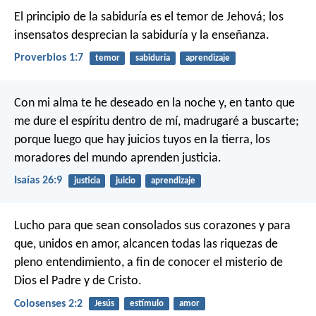
El principio de la sabiduría es el temor de Jehová;
los
insensatos desprecian la sabiduría y la enseñanza.
Proverbios 1:7
temor
sabiduría
aprendizaje
Con mi alma te he deseado en la noche
y, en tanto que
me dure el espíritu dentro de mí,
madrugaré a buscarte;
porque luego que hay juicios tuyos en la tierra,
los
moradores del mundo aprenden justicia.
Isaías 26:9
justicia
juicio
aprendizaje
Lucho para que sean consolados sus corazones y para
que, unidos en amor, alcancen todas las riquezas de
pleno entendimiento, a fin de conocer el misterio de
Dios el Padre y de Cristo.
Colosenses 2:2
Jesús
estímulo
amor