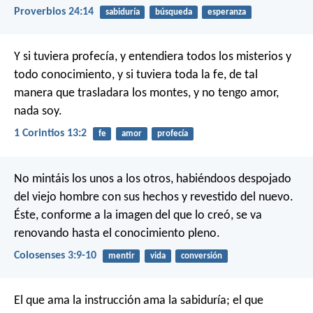
Proverbios 24:14
sabiduría
búsqueda
esperanza
Y si tuviera profecía, y entendiera todos los misterios y
todo conocimiento, y si tuviera toda la fe, de tal
manera que trasladara los montes, y no tengo amor,
nada soy.
1 Corintios 13:2
fe
amor
profecía
No mintáis los unos a los otros, habiéndoos despojado
del viejo hombre con sus hechos y revestido del nuevo.
Éste, conforme a la imagen del que lo creó, se va
renovando hasta el conocimiento pleno.
Colosenses 3:9-10
mentir
vida
conversión
El que ama la instrucción ama la sabiduría;
el que