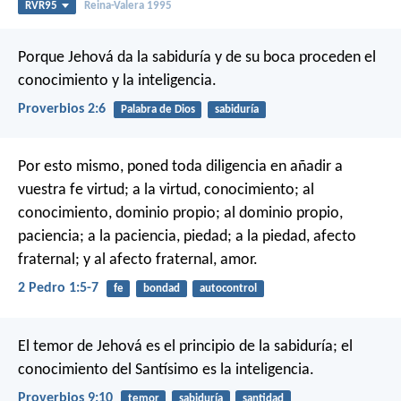
RVR95
Reina-Valera 1995
Porque Jehová da la sabiduría
y de su boca proceden el
conocimiento y la inteligencia.
Proverbios 2:6
Palabra de Dios
sabiduría
Por esto mismo, poned toda diligencia en añadir a
vuestra fe virtud; a la virtud, conocimiento; al
conocimiento, dominio propio; al dominio propio,
paciencia; a la paciencia, piedad; a la piedad, afecto
fraternal; y al afecto fraternal, amor.
2 Pedro 1:5-7
fe
bondad
autocontrol
El temor de Jehová es el principio de la sabiduría;
el
conocimiento del Santísimo es la inteligencia.
Proverbios 9:10
temor
sabiduría
santidad