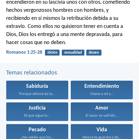
encendieron en su lascivia unos con otros, cometiendo
hechos vergonzosos hombres con hombres, y
recibiendo en sí mismos la retribución debida a su
extravío. Como ellos no quisieron tener en cuenta a
Dios, Dios los entregó a una mente depravada, para
hacer cosas que no deben.
Romanos 1:25-28
ídolos
sexualidad
deseo
Temas relacionados
Sabiduría
Entendimiento
Porque Jehová da la...
Clama a mí y...
Justicia
Amor
El que sigue la...
El amor es sufrido...
Pecado
Vida
¿No sabéis que los...
Jehová te guardará de...