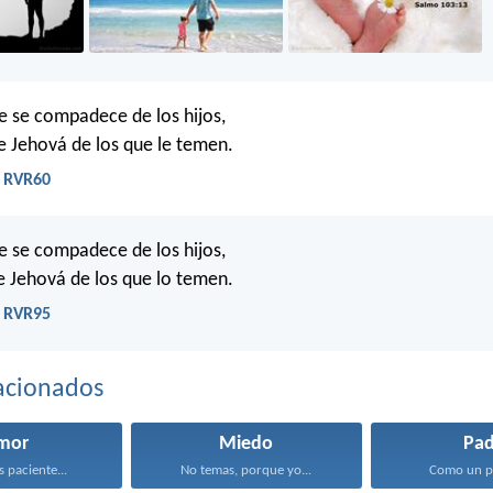
 se compadece de los hijos,
 Jehová de los que le temen.
- RVR60
 se compadece de los hijos,
 Jehová de los que lo temen.
- RVR95
acionados
mor
Miedo
Pad
s paciente...
No temas, porque yo...
Como un pa