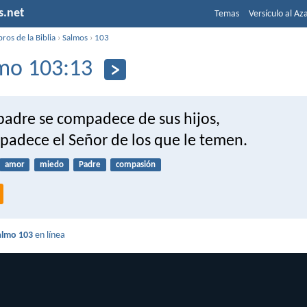
s.net
Temas
Versículo al Az
bros de la Biblia
›
Salmos
›
103
mo 103:13
adre se compadece de sus hijos,
mpadece el Señor de los que le temen.
amor
miedo
Padre
compasión
almo 103
en línea