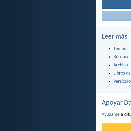
Leer más
Temas
Búsqued
Archivo
Libros de
Versícul
Apoyar Da
Ayúdame
a difu