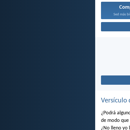
Com
Sed más bi
Versículo 
¿Podrá algun
de modo que y
¿No lleno yo l