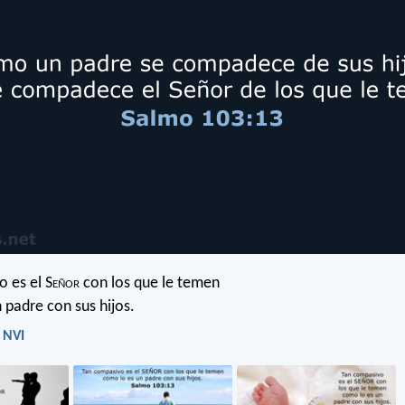
 es el S
eñor
con los que le temen
 padre con sus hijos.
 NVI