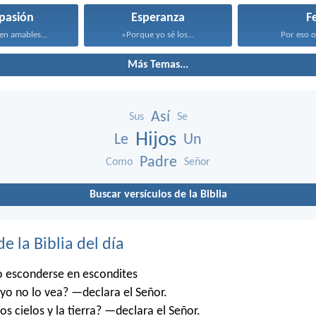
pasión
Esperanza
F
en amables...
«Porque yo sé los...
Por eso os
Más Temas...
Así
Sus
Se
Hijos
Le
Un
Padre
Como
Señor
Buscar versículos de la Biblia
de la Biblia del día
o esconderse en escondites
o no lo vea? —declara el Señor.
os cielos y la tierra? —declara el Señor.