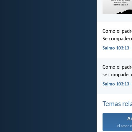
Como el padre
Se compadece
Salmo 103:13 
Como el padre
se compadece
Salmo 103:13 
Temas rel
A
El amor e