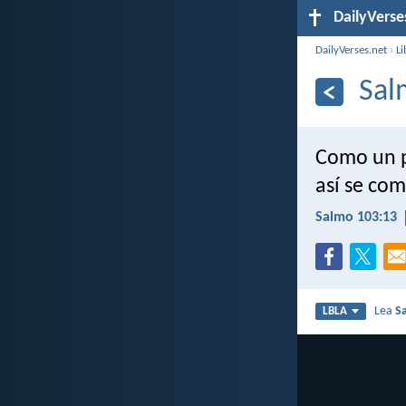
DailyVerse
DailyVerses.net
›
Li
Sal
Como un p
así se co
Salmo 103:13
Lea
S
LBLA