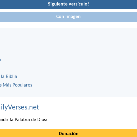
Siguiente versículo!
Con imagen
a
 la Biblia
os Más Populares
ilyVerses.net
ndir la Palabra de Dios:
Donación