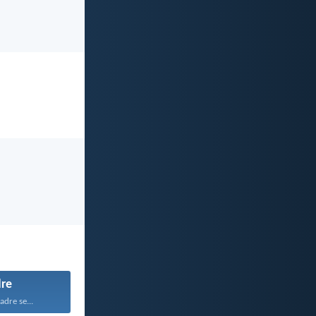
re
dre se...