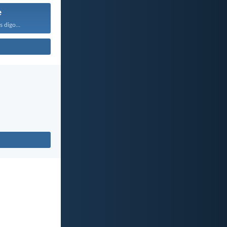
e
 digo...