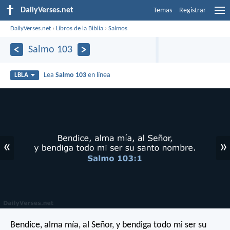
DailyVerses.net
Temas
Registrar
DailyVerses.net
›
Libros de la Biblia
›
Salmos
Salmo 103
Lea
Salmo 103
en línea
LBLA
«
»
Bendice, alma mía, al Señor,
y bendiga todo mi ser su