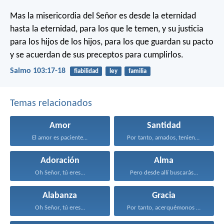
Mas la misericordia del Señor es desde la eternidad
hasta la eternidad, para los que le temen,
y su justicia
para los hijos de los hijos,
para los que guardan su pacto
y se acuerdan de sus preceptos para cumplirlos.
Salmo 103:17-18
fiabilidad
ley
familia
Temas relacionados
Amor
Santidad
El amor es paciente...
Por tanto, amados, teniendo...
Adoración
Alma
Oh Señor, tú eres...
Pero desde allí buscarás...
Alabanza
Gracia
Oh Señor, tú eres...
Por tanto, acerquémonos con...