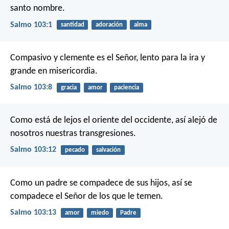
santo nombre.
Salmo 103:1
santidad
adoración
alma
Compasivo y clemente es el Señor,
lento para la ira y
grande en misericordia.
Salmo 103:8
gracia
amor
paciencia
Como está de lejos el oriente del occidente,
así alejó de
nosotros nuestras transgresiones.
Salmo 103:12
pecado
salvación
Como un padre se compadece de sus hijos,
así se
compadece el Señor de los que le temen.
Salmo 103:13
amor
miedo
Padre