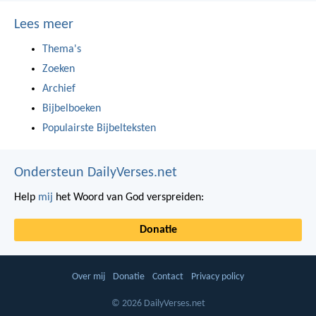
Lees meer
Thema's
Zoeken
Archief
Bijbelboeken
Populairste Bijbelteksten
Ondersteun DailyVerses.net
Help
mij
het Woord van God verspreiden:
Donatie
Over mij
Donatie
Contact
Privacy policy
© 2026 DailyVerses.net