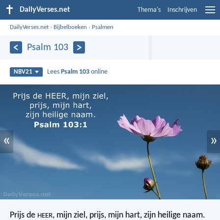
DailyVerses.net
Thema's
Inschrijven
DailyVerses.net
›
Bijbelboeken
›
Psalmen
Psalm 103
Lees
Psalm 103
online
NBV21
«
»
Prijs de
, mijn ziel,
prijs, mijn hart, zijn heilige naam.
HEER