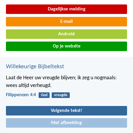
Dagelijkse melding
E-mail
Android
Op je website
Willekeurige Bijbeltekst
Laat de Heer uw vreugde blijven; ik zeg u nogmaals:
wees altijd verheugd.
Filippenzen 4:4
God
vreugde
Volgende tekst!
Met afbeelding