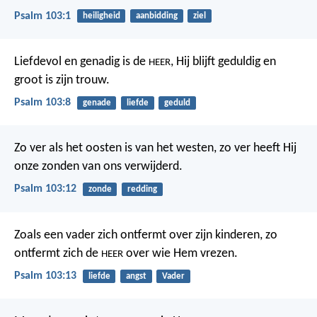
Psalm 103:1
heiligheid
aanbidding
ziel
Liefdevol en genadig is de
,
Hij blijft geduldig en
HEER
groot is zijn trouw.
Psalm 103:8
genade
liefde
geduld
Zo ver als het oosten is van het westen,
zo ver heeft Hij
onze zonden van ons verwijderd.
Psalm 103:12
zonde
redding
Zoals een vader zich ontfermt over zijn kinderen,
zo
ontfermt zich de
over wie Hem vrezen.
HEER
Psalm 103:13
liefde
angst
Vader