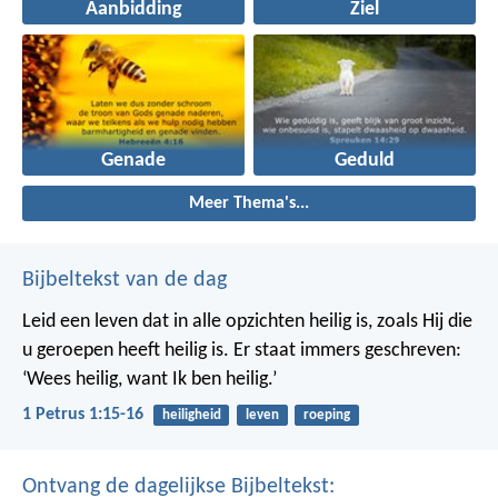
Aanbidding
Ziel
Genade
Geduld
Meer Thema's...
Bijbeltekst van de dag
Leid een leven dat in alle opzichten heilig is, zoals Hij die
u geroepen heeft heilig is. Er staat immers geschreven:
‘Wees heilig, want Ik ben heilig.’
1 Petrus 1:15-16
heiligheid
leven
roeping
Ontvang de dagelijkse Bijbeltekst: